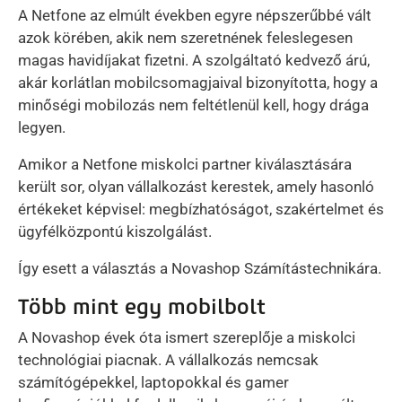
A Netfone az elmúlt években egyre népszerűbbé vált
azok körében, akik nem szeretnének feleslegesen
magas havidíjakat fizetni. A szolgáltató kedvező árú,
akár korlátlan mobilcsomagjaival bizonyította, hogy a
minőségi mobilozás nem feltétlenül kell, hogy drága
legyen.
Amikor a Netfone miskolci partner kiválasztására
került sor, olyan vállalkozást kerestek, amely hasonló
értékeket képvisel: megbízhatóságot, szakértelmet és
ügyfélközpontú kiszolgálást.
Így esett a választás a Novashop Számítástechnikára.
Több mint egy mobilbolt
A Novashop évek óta ismert szereplője a miskolci
technológiai piacnak. A vállalkozás nemcsak
számítógépekkel, laptopokkal és gamer