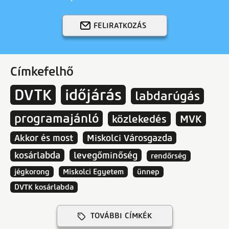
FELIRATKOZÁS
Címkefelhő
DVTK
időjárás
labdarúgás
programajánló
közlekedés
MVK
Akkor és most
Miskolci Városgazda
kosárlabda
levegőminőség
rendőrség
jégkorong
Miskolci Egyetem
ünnep
DVTK kosárlabda
TOVÁBBI CÍMKÉK