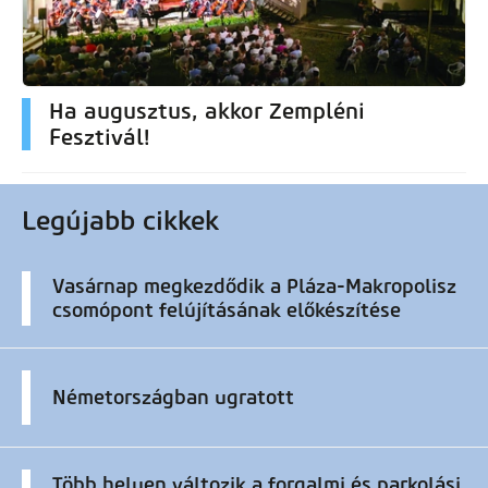
Ha augusztus, akkor Zempléni
Fesztivál!
Legújabb cikkek
Vasárnap megkezdődik a Pláza-Makropolisz
csomópont felújításának előkészítése
Németországban ugratott
Több helyen változik a forgalmi és parkolási