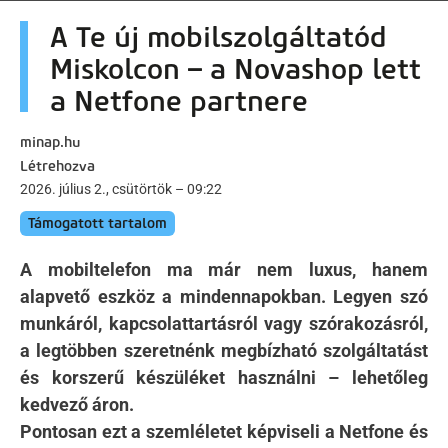
artalomra
A Te új mobilszolgáltatód
Miskolcon – a Novashop lett
a Netfone partnere
minap.hu
Létrehozva
2026. július 2., csütörtök – 09:22
Támogatott tartalom
A mobiltelefon ma már nem luxus, hanem
alapvető eszköz a mindennapokban. Legyen szó
munkáról, kapcsolattartásról vagy szórakozásról,
a legtöbben szeretnénk megbízható szolgáltatást
és korszerű készüléket használni – lehetőleg
kedvező áron.
Pontosan ezt a szemléletet képviseli a Netfone és