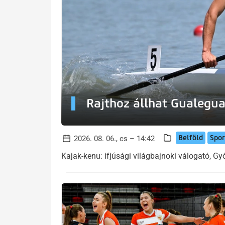
Rajthoz állhat Gualegua
Belföld
Spor
2026. 08. 06., cs – 14:42
Kajak-kenu: ifjúsági világbajnoki válogató, Győ