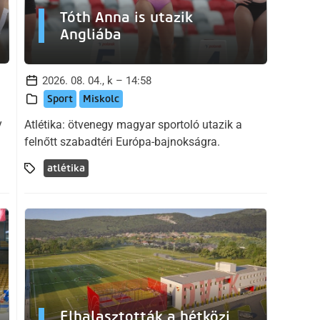
Tóth Anna is utazik
Angliába
2026. 08. 04., k – 14:58
Sport
Miskolc
y
Atlétika: ötvenegy magyar sportoló utazik a
felnőtt szabadtéri Európa-bajnokságra.
atlétika
Elhalasztották a hétközi