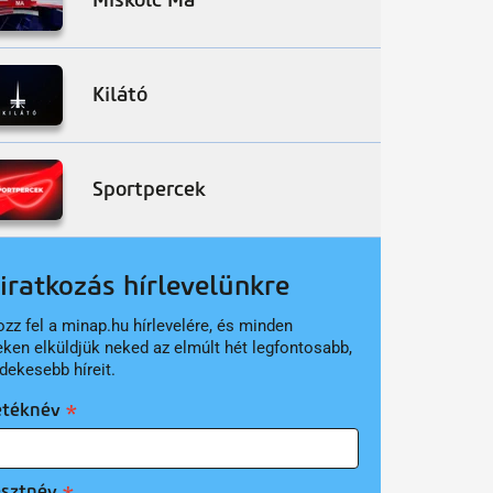
Miskolc Ma
Kilátó
Sportpercek
liratkozás hírlevelünkre
ozz fel a minap.hu hírlevelére, és minden
eken elküldjük neked az elmúlt hét legfontosabb,
dekesebb híreit.
etéknév
esztnév