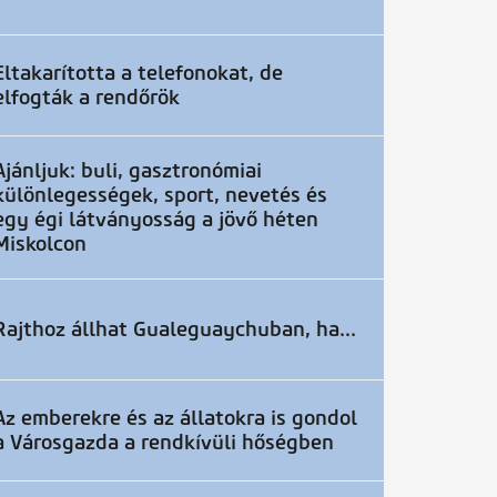
Eltakarította a telefonokat, de
elfogták a rendőrök
Ajánljuk: buli, gasztronómiai
különlegességek, sport, nevetés és
egy égi látványosság a jövő héten
Miskolcon
Rajthoz állhat Gualeguaychuban, ha...
Az emberekre és az állatokra is gondol
a Városgazda a rendkívüli hőségben