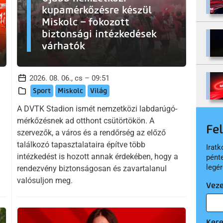
kupamérkőzésre készül
Miskolc – fokozott
biztonsági intézkedések
várhatók
2026. 08. 06., cs – 09:51
Sport
Miskolc
Világ
A DVTK Stadion ismét nemzetközi labdarúgó-
mérkőzésnek ad otthont csütörtökön. A
Fe
szervezők, a város és a rendőrség az előző
találkozó tapasztalataira építve több
Iratk
intézkedést is hozott annak érdekében, hogy a
pént
legér
rendezvény biztonságosan és zavartalanul
valósuljon meg.
Vez
Ker