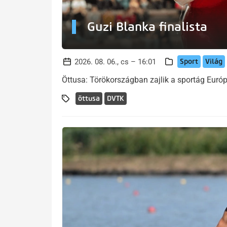
Guzi Blanka finalista
Sport
Világ
2026. 08. 06., cs – 16:01
Öttusa: Törökországban zajlik a sportág Euró
öttusa
DVTK