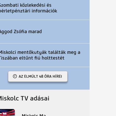
Szombati közlekedési és
bérletpénztári információk
Aggod Zsófia marad
Miskolci mentőkutyák találták meg a
Tiszában eltűnt fiú holttestét
AZ ELMÚLT 48 ÓRA HÍREI
Miskolc TV adásai