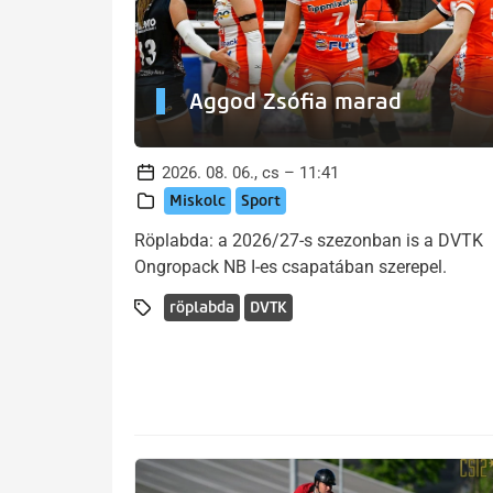
Aggod Zsófia marad
2026. 08. 06., cs – 11:41
Miskolc
Sport
Röplabda: a 2026/27-s szezonban is a DVTK
Ongropack NB I-es csapatában szerepel.
röplabda
DVTK