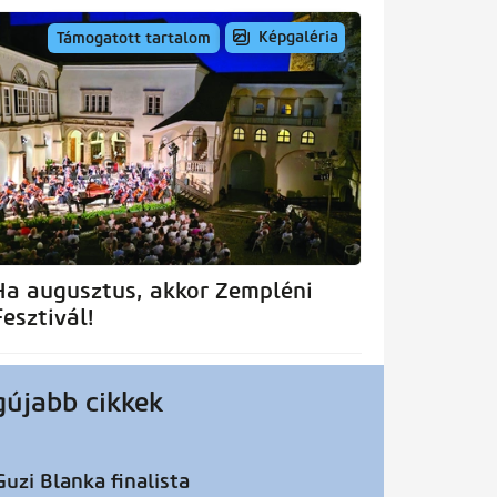
Képgaléria
Támogatott tartalom
Ha augusztus, akkor Zempléni
Fesztivál!
gújabb cikkek
Guzi Blanka finalista