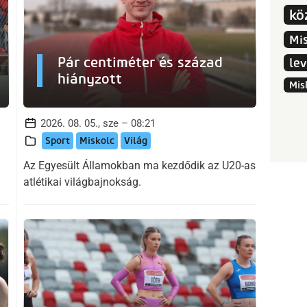
kö
Mi
Pár centiméter és század
le
hiányzott
Mis
2026. 08. 05., sze – 08:21
Sport
Miskolc
Világ
Az Egyesült Államokban ma kezdődik az U20-as
atlétikai világbajnokság.