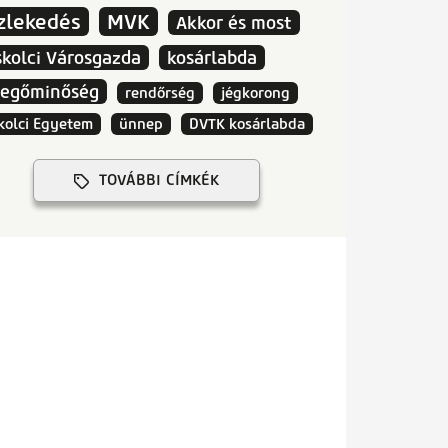
zlekedés
MVK
Akkor és most
skolci Városgazda
kosárlabda
vegőminőség
rendőrség
jégkorong
kolci Egyetem
ünnep
DVTK kosárlabda
TOVÁBBI CÍMKÉK