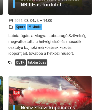
NB III-as fordulót
2026. 08. 04., k – 14:00
Sport
Miskolc
Labdarúgás: a Magyar Labdarúgó Szövetség
megváltoztatta a hétvégi első- és második
osztályú bajnoki mérkőzések kezdési
időpontjait, továbbá a hétközi műsort.
DVTK
labdarúgás
Nemzetközi kupameccs