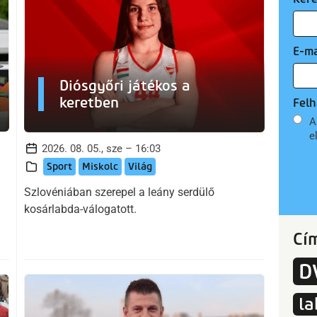
E-ma
Diósgyőri játékos a
keretben
Felh
A
e
2026. 08. 05., sze – 16:03
Sport
Miskolc
Világ
Szlovéniában szerepel a leány serdülő
kosárlabda-válogatott.
Cí
D
la