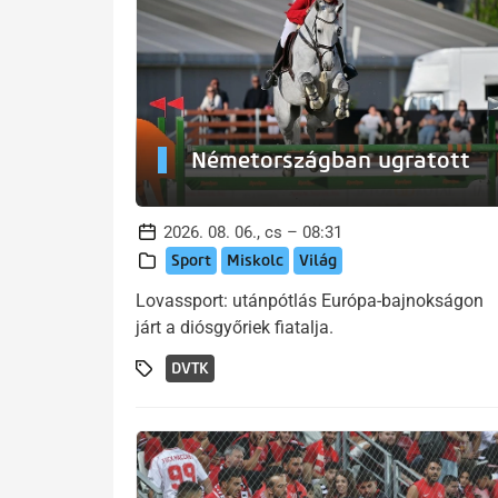
Németországban ugratott
2026. 08. 06., cs – 08:31
Sport
Miskolc
Világ
Lovassport: utánpótlás Európa-bajnokságon
járt a diósgyőriek fiatalja.
DVTK