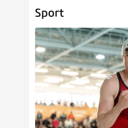
artalomra
Sport