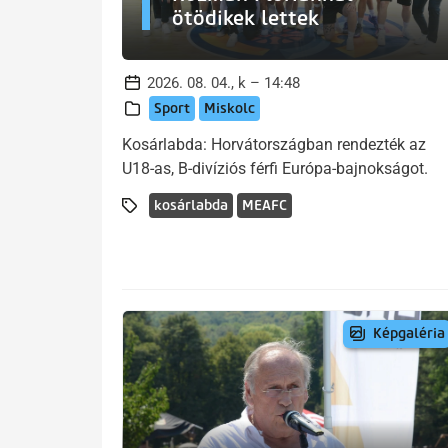
ötödikek lettek
2026. 08. 04., k – 14:48
Sport
Miskolc
Kosárlabda: Horvátországban rendezték az
U18-as, B-divíziós férfi Európa-bajnokságot.
kosárlabda
MEAFC
Képgaléria