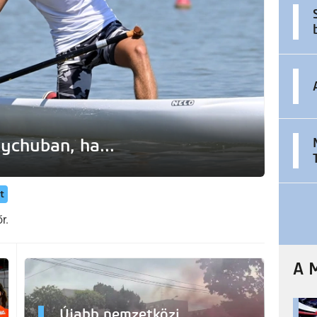
ychuban, ha...
t
r.
A 
Újabb nemzetközi