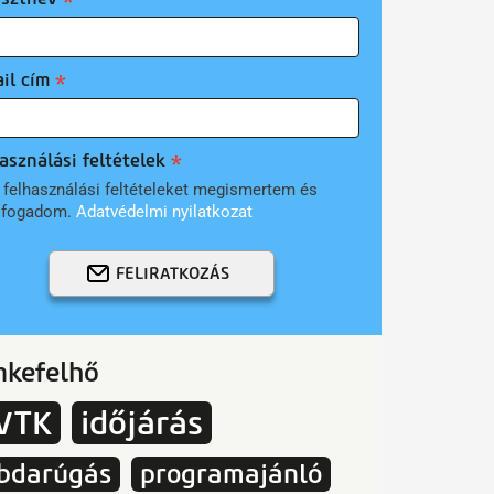
il cím
asználási feltételek
 felhasználási feltételeket megismertem és
lfogadom.
Adatvédelmi nyilatkozat
FELIRATKOZÁS
mkefelhő
VTK
időjárás
bdarúgás
programajánló