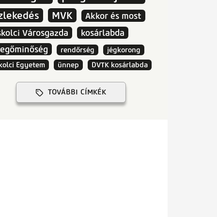
zlekedés
MVK
Akkor és most
skolci Városgazda
kosárlabda
vegőminőség
rendőrség
jégkorong
kolci Egyetem
ünnep
DVTK kosárlabda
TOVÁBBI CÍMKÉK