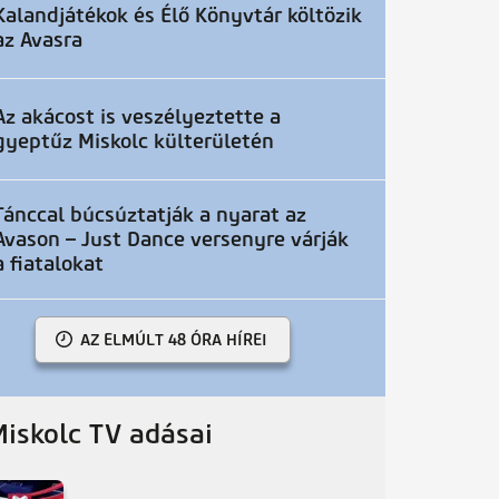
Kalandjátékok és Élő Könyvtár költözik
az Avasra
Az akácost is veszélyeztette a
gyeptűz Miskolc külterületén
Tánccal búcsúztatják a nyarat az
Avason – Just Dance versenyre várják
a fiatalokat
AZ ELMÚLT 48 ÓRA HÍREI
Miskolc TV adásai