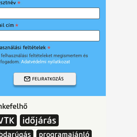
esztnév
il cím
asználási feltételek
 felhasználási feltételeket megismertem és
lfogadom.
Adatvédelmi nyilatkozat
FELIRATKOZÁS
mkefelhő
VTK
időjárás
bdarúgás
programajánló