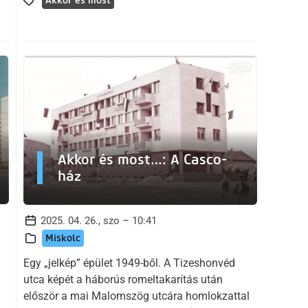
Akkor és most
Akkor és most…: A Casco-
ház
2025. 04. 26., szo – 10:41
Miskolc
Egy „jelkép” épület 1949-ből. A Tizeshonvéd
utca képét a háborús romeltakarítás után
először a mai Malomszög utcára homlokzattal