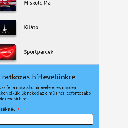
Miskolc Ma
Kilátó
Sportpercek
liratkozás hírlevelünkre
ozz fel a minap.hu hírlevelére, és minden
eken elküldjük neked az elmúlt hét legfontosabb,
dekesebb híreit.
etéknév