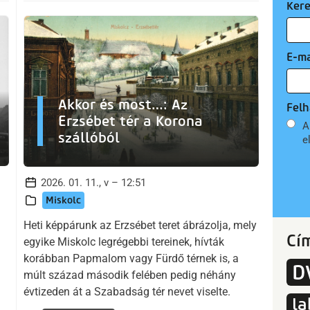
Ker
E-ma
Akkor és most…: Az
Felh
Erzsébet tér a Korona
A
szállóból
e
2026. 01. 11., v – 12:51
Miskolc
Heti képpárunk az Erzsébet teret ábrázolja, mely
Cí
egyike Miskolc legrégebbi tereinek, hívták
korábban Papmalom vagy Fürdő térnek is, a
D
múlt század második felében pedig néhány
évtizeden át a Szabadság tér nevet viselte.
la