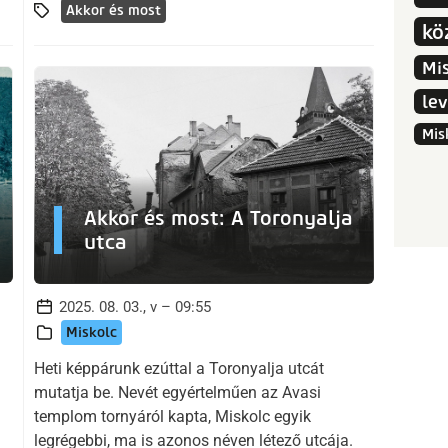
Akkor és most
kö
Mi
le
Mis
Akkor és most: A Toronyalja
utca
2025. 08. 03., v – 09:55
Miskolc
Heti képpárunk ezúttal a Toronyalja utcát
mutatja be. Nevét egyértelműen az Avasi
templom tornyáról kapta, Miskolc egyik
legrégebbi, ma is azonos néven létező utcája.