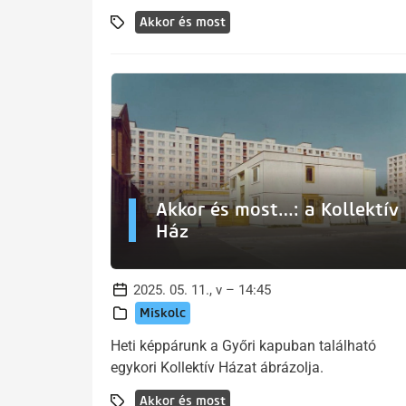
Akkor és most
Akkor és most…: a Kollektív
Ház
2025. 05. 11., v – 14:45
Miskolc
Heti képpárunk a Győri kapuban található
egykori Kollektív Házat ábrázolja.
Akkor és most