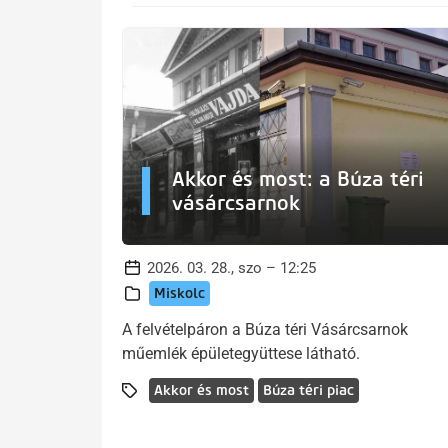
Akkor és most: a Búza téri
vásárcsarnok
2026. 03. 28., szo – 12:25
Miskolc
A felvételpáron a Búza téri Vásárcsarnok
műemlék épületegyüttese látható.
Akkor és most
Búza téri piac