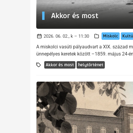
Akkor és most
Miskolc
Kultú
2026. 06. 02., k – 11:30
A miskolci vasúti pályaudvart a XIX. század m
ünnepélyes keretek között –1859. május 24-én 
Akkor és most
helytörténet