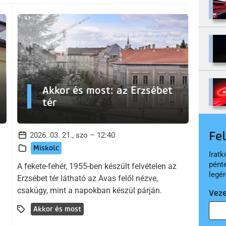
Akkor és most: az Erzsébet
tér
Fe
2026. 03. 21., szo – 12:40
Miskolc
Iratk
pént
A fekete-fehér, 1955-ben készült felvételen az
legér
Erzsébet tér látható az Avas felől nézve,
csakúgy, mint a napokban készül párján.
Vez
Akkor és most