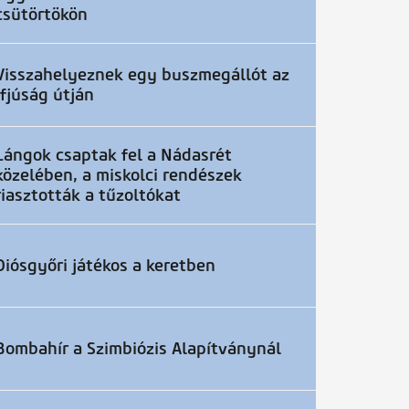
csütörtökön
Visszahelyeznek egy buszmegállót az
Ifjúság útján
Lángok csaptak fel a Nádasrét
közelében, a miskolci rendészek
riasztották a tűzoltókat
Diósgyőri játékos a keretben
Bombahír a Szimbiózis Alapítványnál