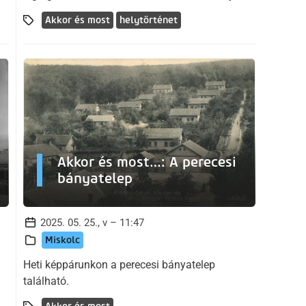
Akkor és most
helytörténet
Akkor és most…: A perecesi
bányatelep
2025. 05. 25., v – 11:47
Miskolc
Heti képpárunkon a perecesi bányatelep
található.