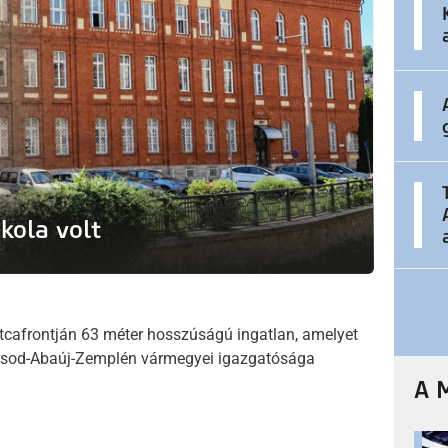
kola volt
tcafrontján 63 méter hosszúságú ingatlan, amelyet
orsod-Abaúj-Zemplén vármegyei igazgatósága
A 