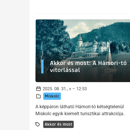
Akkor és most: A Hámori-tó
vitorlással
2025. 08. 31., v – 12:53
Miskolc
A képpáron látható Hámori-tó kétségtelenül
Miskolc egyik kiemelt turisztikai attrakciója.
Akkor és most