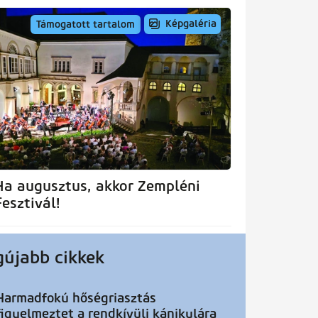
Képgaléria
Támogatott tartalom
Ha augusztus, akkor Zempléni
Fesztivál!
gújabb cikkek
Harmadfokú hőségriasztás
figyelmeztet a rendkívüli kánikulára