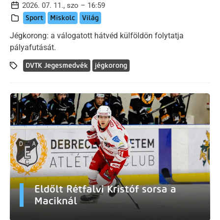
2026. 07. 11., szo – 16:59
Sport
Miskolc
Világ
Jégkorong: a válogatott hátvéd külföldön folytatja
pályafutását.
DVTK Jegesmedvék
jégkorong
Eldőlt Rétfalvi Kristóf sorsa a
Maciknál