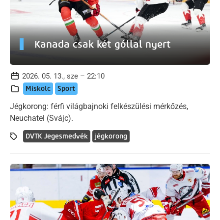
Kanada csak két góllal nyert
2026. 05. 13., sze – 22:10
Miskolc
Sport
Jégkorong: férfi világbajnoki felkészülési mérkőzés,
Neuchatel (Svájc).
DVTK Jegesmedvék
jégkorong