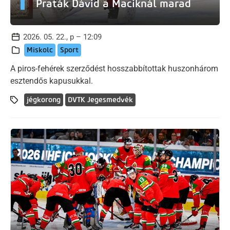
Praták Dávid a Maciknál marad
2026. 05. 22., p – 12:09
Miskolc
Sport
A piros-fehérek szerződést hosszabbítottak huszonhárom
esztendős kapusukkal.
jégkorong
DVTK Jegesmedvék