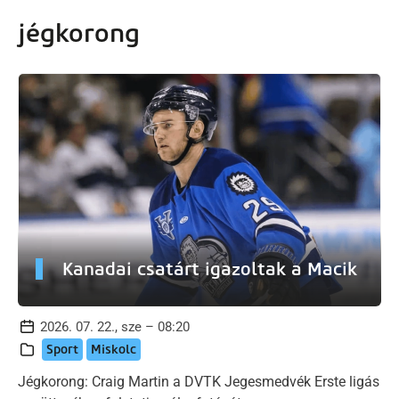
artalomra
jégkorong
Kanadai csatárt igazoltak a Macik
2026. 07. 22., sze – 08:20
Sport
Miskolc
Jégkorong: Craig Martin a DVTK Jegesmedvék Erste ligás