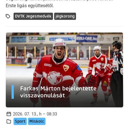
Erste ligás együttesétől.
DVTK Jegesmedvék
jégkorong
Farkas Márton bejelentette
visszavonulását
2026. 07. 13., h – 08:33
Sport
Miskolc