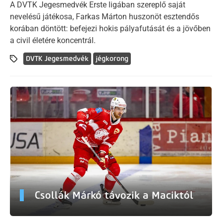
A DVTK Jegesmedvék Erste ligában szereplő saját
nevelésű játékosa, Farkas Márton huszonöt esztendős
korában döntött: befejezi hokis pályafutását és a jövőben
a civil életére koncentrál.
DVTK Jegesmedvék
jégkorong
Csollák Márkó távozik a Maciktól