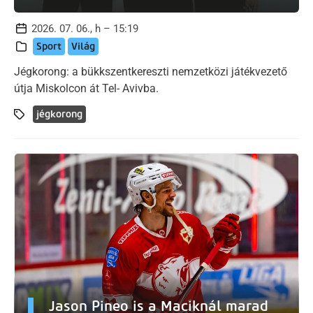
2026. 07. 06., h – 15:19
Sport
Világ
Jégkorong: a bükkszentkereszti nemzetközi játékvezető
útja Miskolcon át Tel- Avivba.
jégkorong
Jason Pineo is a Maciknál marad