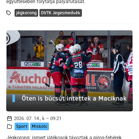
együttesében folytatja pályafutását.
jégkorong
DVTK Jegesmedvék
Öten is búcsút intettek a Maciknak
2026. 07. 14., k – 09:21
Sport
Miskolc
Jégkorong: ismert játékosok távoztak a piros-fehérek