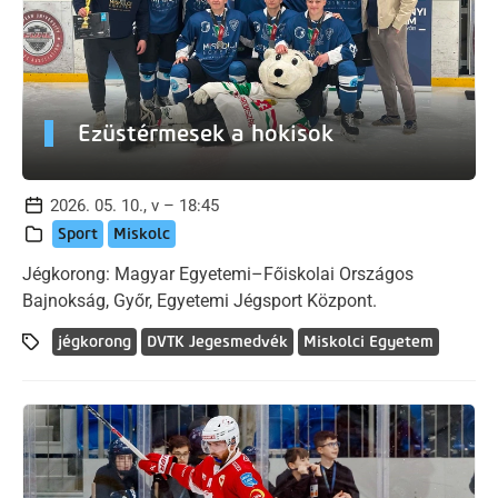
Ezüstérmesek a hokisok
2026. 05. 10., v – 18:45
Sport
Miskolc
Jégkorong: Magyar Egyetemi–Főiskolai Országos
Bajnokság, Győr, Egyetemi Jégsport Központ.
jégkorong
DVTK Jegesmedvék
Miskolci Egyetem