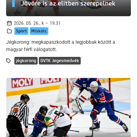
Jövőre is az elitben szerepelnek
2026. 05. 26., k – 19:31
Sport
Miskolc
Jégkorong: megkapaszkodott a legjobbak között a
magyar férfi válogatott.
jégkorong
DVTK Jegesmedvék