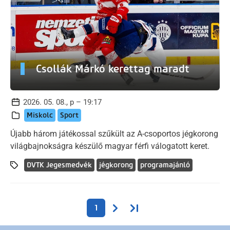
Csollák Márkó kerettag maradt
2026. 05. 08., p – 19:17
Miskolc
Sport
Újabb három játékossal szűkült az A-csoportos jégkorong
világbajnokságra készülő magyar férfi válogatott keret.
DVTK Jegesmedvék
jégkorong
programajánló
Oldalszámozás
Következő oldal
Utolsó oldal
1