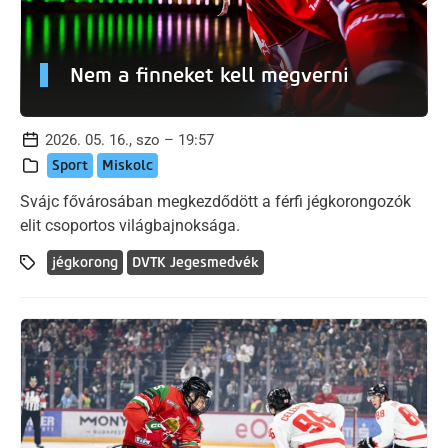
Nem a finneket kell megverni
2026. 05. 16., szo – 19:57
Sport
Miskolc
Svájc fővárosában megkezdődött a férfi jégkorongozók
elit csoportos világbajnoksága.
jégkorong
DVTK Jegesmedvék