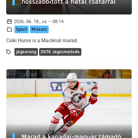
hosszabbított a fiatal csatárral
2026. 06. 18., cs – 08:14
Sport
Miskolc
Csíki Hunor is a Maciknál marad.
jégkorong
DVTK Jegesmedvék
Marad a kanadai-magyar támadó