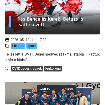
Kiss Bence és Kereki Balázs is
csatlakozott
2026. 05. 12., k – 17:33
Miskolc
Sport
Teljes lett a DVTK Jegesmedvék szakmai stábja – kaptuk
a hírt a klubtól.
DVTK Jegesmedvék
jégkorong