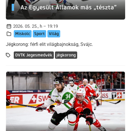
Az Egyesült Államok más „tészta”
2026. 05. 25., h – 19:19
Miskolc
Sport
Világ
Jégkorong: férfi elit világbajnokság, Svájc.
DVTK Jegesmedvék
jégkorong