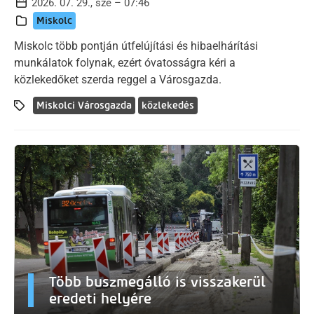
2026. 07. 29., sze – 07:46
Miskolc
Miskolc több pontján útfelújítási és hibaelhárítási
munkálatok folynak, ezért óvatosságra kéri a
közlekedőket szerda reggel a Városgazda.
Miskolci Városgazda
közlekedés
Több buszmegálló is visszakerül
eredeti helyére