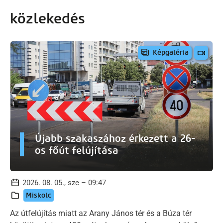
artalomra
közlekedés
Képgaléria
Újabb szakaszához érkezett a 26-
os főút felújítása
2026. 08. 05., sze – 09:47
Miskolc
Az útfelújítás miatt az Arany János tér és a Búza tér