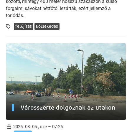
közötti, mintegy 400 méter hosszú szakaszon a külső
forgalmi sávokat hétfőtől lezárták, ezért jellemző a
torlódás.
felújítás
közlekedés
Városszerte dolgoznak az utakon
2026. 08. 05., sze – 07:26