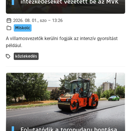
intézkedéseket vezetett be az MVK
2026. 08. 01., szo – 13:26
Miskolc
A villamosvezetők kerülni fogják az intenzív gyorsítást
például.
közlekedés
Folytatódik a toronydaru bontása