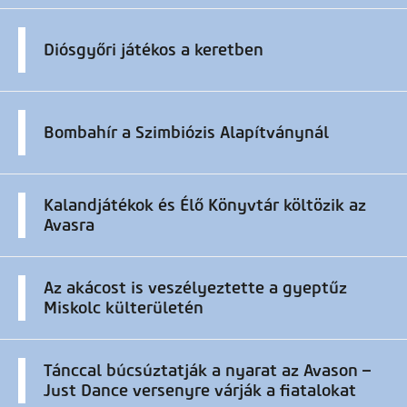
Diósgyőri játékos a keretben
Bombahír a Szimbiózis Alapítványnál
Kalandjátékok és Élő Könyvtár költözik az
Avasra
Az akácost is veszélyeztette a gyeptűz
Miskolc külterületén
Tánccal búcsúztatják a nyarat az Avason –
Just Dance versenyre várják a fiatalokat