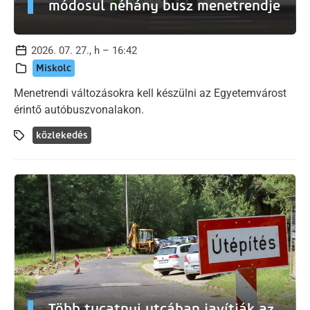
módosul néhány busz menetrendje
2026. 07. 27., h – 16:42
Miskolc
Menetrendi változásokra kell készülni az Egyetemvárost
érintő autóbuszvonalakon.
közlekedés
Több tucatnyi utcában javítják az