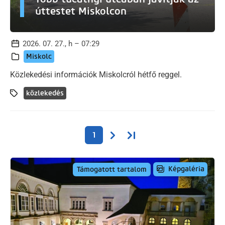
úttestet Miskolcon
2026. 07. 27., h – 07:29
Miskolc
Közlekedési információk Miskolcról hétfő reggel.
közlekedés
Oldalszámozás
Következő oldal
Utolsó oldal
1
Képgaléria
Támogatott tartalom