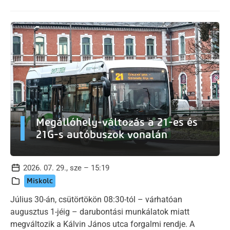
Megállóhely-változás a 21-es és
21G-s autóbuszok vonalán
2026. 07. 29., sze – 15:19
Miskolc
Július 30-án, csütörtökön 08:30-tól – várhatóan
augusztus 1-jéig – darubontási munkálatok miatt
megváltozik a Kálvin János utca forgalmi rendje. A