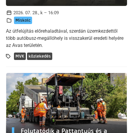
2026. 07. 28., k – 16:09
Miskolc
Az útfelújítás előrehaladtával, szerdán üzemkezdettől
több autóbusz-megállóhely is visszakerül eredeti helyére
az Avas területén.
MVK
közlekedés
Folytatódik a Pattantyús és a