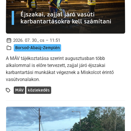
Éjszakai, zajjal járó vasúti
karbantartásokra kell számítani
2026. 07. 30., cs – 11:51
Borsod-Abaúj-Zemplén
A MÁV tájékoztatása szerint augusztusban több
alkalommal is előre tervezett, zajjal járó éjszakai
karbantartási munkákat végeznek a Miskolcot érintő
vasútvonalakon.
MÁV
közlekedés