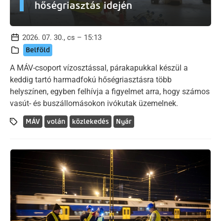
hőségriasztás idején
2026. 07. 30., cs – 15:13
Belföld
A MÁV-csoport vízosztással, párakapukkal készül a
keddig tartó harmadfokú hőségriasztásra több
helyszínen, egyben felhívja a figyelmet arra, hogy számos
vasút- és buszállomásokon ivókutak üzemelnek.
MÁV
volán
közlekedés
Nyár