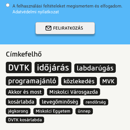
A felhasználási feltételeket megismertem és elfogadom.
Adatvédelmi nyilatkozat
FELIRATKOZÁS
Címkefelhő
DVTK
időjárás
labdarúgás
programajánló
közlekedés
MVK
Akkor és most
Miskolci Városgazda
kosárlabda
levegőminőség
rendőrség
jégkorong
Miskolci Egyetem
ünnep
DVTK kosárlabda