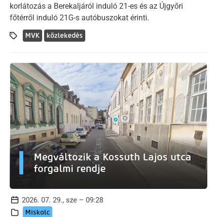
korlátozás a Berekaljáról induló 21-es és az Újgyőri
főtérről induló 21G-s autóbuszokat érinti.
MVK
közlekedés
Megváltozik a Kossuth Lajos utca
forgalmi rendje
2026. 07. 29., sze – 09:28
Miskolc