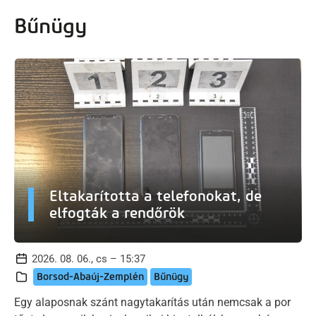
artalomra
Bűnügy
Eltakarította a telefonokat, de
elfogták a rendőrök
2026. 08. 06., cs – 15:37
Borsod-Abaúj-Zemplén
Bűnügy
Egy alaposnak szánt nagytakarítás után nemcsak a por