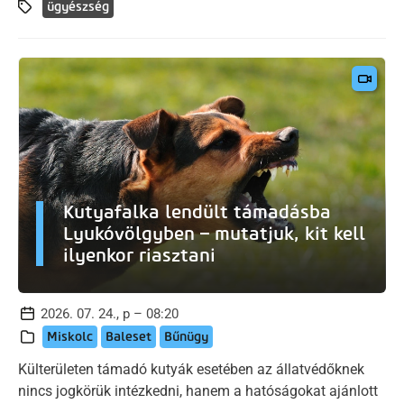
ügyészség
Kutyafalka lendült támadásba
Lyukóvölgyben – mutatjuk, kit kell
ilyenkor riasztani
2026. 07. 24., p – 08:20
Miskolc
Baleset
Bűnügy
Külterületen támadó kutyák esetében az állatvédőknek
nincs jogkörük intézkedni, hanem a hatóságokat ajánlott