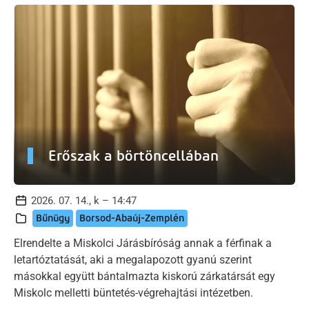
Erőszak a börtöncellában
2026. 07. 14., k – 14:47
Bűnügy
Borsod-Abaúj-Zemplén
Elrendelte a Miskolci Járásbíróság annak a férfinak a
letartóztatását, aki a megalapozott gyanú szerint
másokkal együtt bántalmazta kiskorú zárkatársát egy
Miskolc melletti büntetés-végrehajtási intézetben.