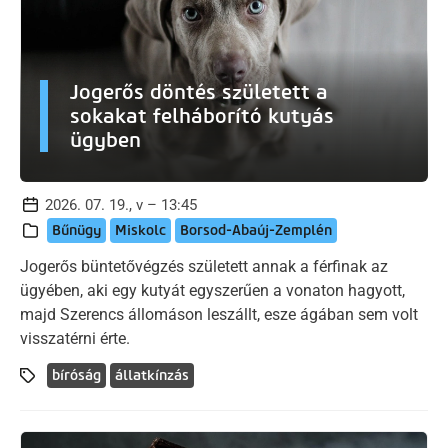
Jogerős döntés született a
sokakat felháborító kutyás
ügyben
2026. 07. 19., v – 13:45
Bűnügy
Miskolc
Borsod-Abaúj-Zemplén
Jogerős büntetővégzés született annak a férfinak az
ügyében, aki egy kutyát egyszerűen a vonaton hagyott,
majd Szerencs állomáson leszállt, esze ágában sem volt
visszatérni érte.
bíróság
állatkínzás