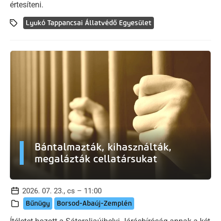
értesíteni.
Lyukó Tappancsai Állatvédő Egyesület
Bántalmazták, kihasználták,
megalázták cellatársukat
2026. 07. 23., cs – 11:00
Bűnügy
Borsod-Abaúj-Zemplén