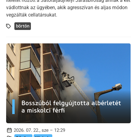
Ítéletet hozott a Sátoraljaújhelyi Járásbíróság annak a két
vádlottnak az ügyében, akik agresszívan és aljas módon
vegzálták cellatársukat.
börtön
Bosszúból felgyújtotta albérletét
a miskolci férfi
2026. 07. 22., sze – 12:29