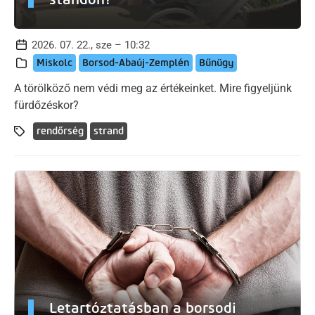
2026. 07. 22., sze – 10:32
Miskolc
Borsod-Abaúj-Zemplén
Bűnügy
A törölköző nem védi meg az értékeinket. Mire figyeljünk
fürdőzéskor?
rendőrség
strand
Letartóztatásban a borsodi