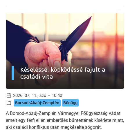
Késeléssé, köpködéssé fajult a
családi vita
2026. 07. 11., szo – 10:40
Borsod-Abaúj-Zemplén
Bűnügy
A Borsod-Abaúj-Zemplén Vármegyei Főügyészség vádat
emelt egy férfi ellen emberölés bűntettének kísérlete miatt,
aki családi konfliktus után megkéselte sógorát.