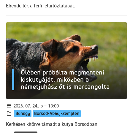
Elrendelték a férfi letartóztatását.
Ölében próbálta megmenteni
kiskutyáját, miközben a
németjuhász őt is marcangolta
2026. 07. 24., p – 13:00
Bűnügy
Borsod-Abaúj-Zemplén
Kerítésen kitörve támadt a kutya Borsodban.