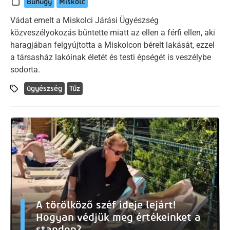
Bűnügy
Miskolc
Vádat emelt a Miskolci Járási Ügyészség
közveszélyokozás bűntette miatt az ellen a férfi ellen, aki
haragjában felgyújtotta a Miskolcon bérelt lakását, ezzel
a társasház lakóinak életét és testi épségét is veszélybe
sodorta.
ügyészség
Tűz
A törölköző széf ideje lejárt!
Hogyan védjük meg értékeinket a
standon?