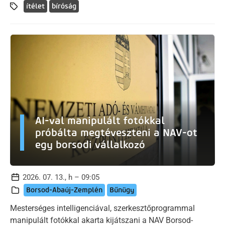
ítélet
bíróság
AI-val manipulált fotókkal
próbálta megtéveszteni a NAV-ot
egy borsodi vállalkozó
2026. 07. 13., h – 09:05
Borsod-Abaúj-Zemplén
Bűnügy
Mesterséges intelligenciával, szerkesztőprogrammal
manipulált fotókkal akarta kijátszani a NAV Borsod-