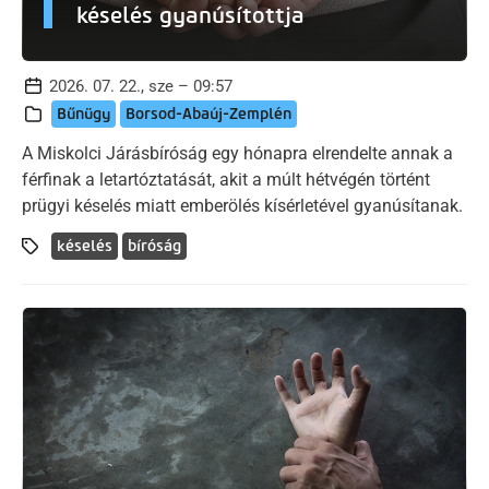
késelés gyanúsítottja
2026. 07. 22., sze – 09:57
Bűnügy
Borsod-Abaúj-Zemplén
A Miskolci Járásbíróság egy hónapra elrendelte annak a
férfinak a letartóztatását, akit a múlt hétvégén történt
prügyi késelés miatt emberölés kísérletével gyanúsítanak.
késelés
bíróság