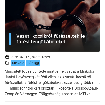
Vasúti kocsikról fűrészeltek le
fűtési lengőkábeleket
2026. 07. 15., sze – 13:59
Miskolc
Bűnügy
Minősített lopás bűntette miatt emelt vádat a Miskolci
Járási Ügyészség két férfi ellen, akik vasúti kocsikról
fűrészeltek le fűtési lengőkábeleket, ezzel pedig több mint
11 millió forintos kárt okoztak – közölte a Borsod-Abaúj-
Zemplén Vármegyei Főügyészség kedden az MTI-vel.