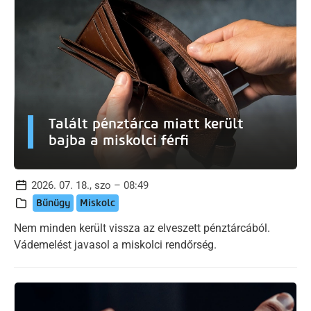
Talált pénztárca miatt került
bajba a miskolci férfi
2026. 07. 18., szo – 08:49
Bűnügy
Miskolc
Nem minden került vissza az elveszett pénztárcából.
Vádemelést javasol a miskolci rendőrség.