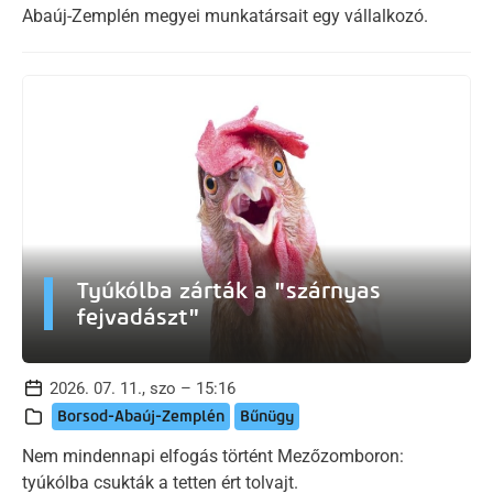
Abaúj-Zemplén megyei munkatársait egy vállalkozó.
Tyúkólba zárták a "szárnyas
fejvadászt"
2026. 07. 11., szo – 15:16
Borsod-Abaúj-Zemplén
Bűnügy
Nem mindennapi elfogás történt Mezőzomboron:
tyúkólba csukták a tetten ért tolvajt.