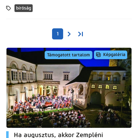
bíróság
Oldalszámozás
Következő oldal
Utolsó oldal
1
Képgaléria
Támogatott tartalom
Ha augusztus, akkor Zempléni