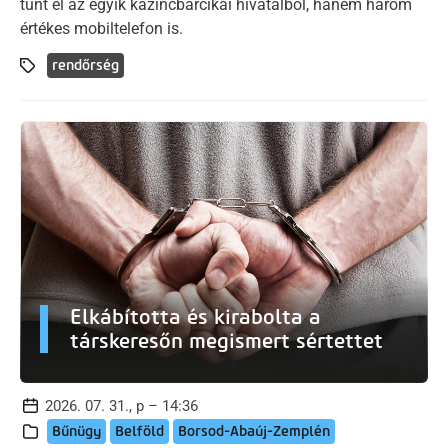
tűnt el az egyik kazincbarcikai hivatalból, hanem három
értékes mobiltelefon is.
rendőrség
Elkábította és kirabolta a
társkeresőn megismert sértettet
2026. 07. 31., p – 14:36
Bűnügy
Belföld
Borsod-Abaúj-Zemplén