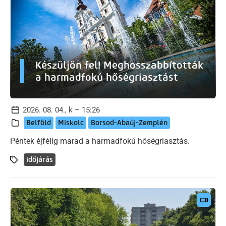
Készüljön fel! Meghosszabbították
a harmadfokú hőségriasztást
2026. 08. 04., k – 15:26
Belföld
Miskolc
Borsod-Abaúj-Zemplén
Péntek éjfélig marad a harmadfokú hőségriasztás.
időjárás