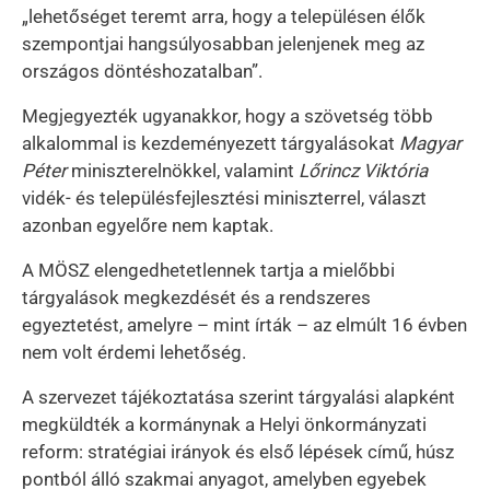
„lehetőséget teremt arra, hogy a településen élők
szempontjai hangsúlyosabban jelenjenek meg az
országos döntéshozatalban”.
Megjegyezték ugyanakkor, hogy a szövetség több
alkalommal is kezdeményezett tárgyalásokat
Magyar
Péter
miniszterelnökkel, valamint
Lőrincz Viktória
vidék- és településfejlesztési miniszterrel, választ
azonban egyelőre nem kaptak.
A MÖSZ elengedhetetlennek tartja a mielőbbi
tárgyalások megkezdését és a rendszeres
egyeztetést, amelyre – mint írták – az elmúlt 16 évben
nem volt érdemi lehetőség.
A szervezet tájékoztatása szerint tárgyalási alapként
megküldték a kormánynak a Helyi önkormányzati
reform: stratégiai irányok és első lépések című, húsz
pontból álló szakmai anyagot, amelyben egyebek