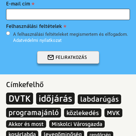
E-mail cím
Felhasználási feltételek
A felhasználási feltételeket megismertem és elfogadom.
Adatvédelmi nyilatkozat
FELIRATKOZÁS
Címkefelhő
DVTK
időjárás
labdarúgás
programajánló
közlekedés
MVK
Akkor és most
Miskolci Városgazda
kosárlabda
levegőminőség
rendőrség