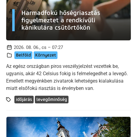
Harmadfokú hőségriasztás
figyelmeztet a rendkívüli
kánikulára csütörtökön
2026. 08. 06., cs – 07:27
Belföld
Környezet
Az egész országban piros veszélyjelzést vezettek be,
ugyanis, akár 42 Celsius fokig is felmelegedhet a levegő.
Emellett megyénkben zivatarok lehetséges kialakulása
miatt elsőfokú riasztás is érvényben van.
időjárás
levegőminőség