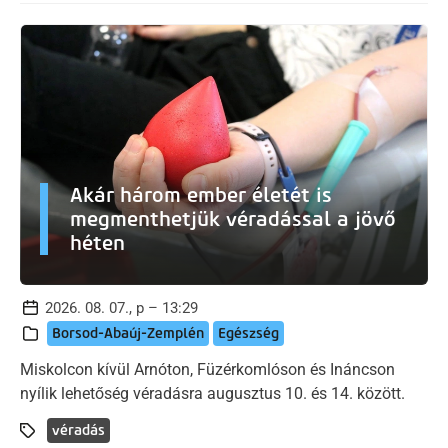
Akár három ember életét is
megmenthetjük véradással a jövő
héten
2026. 08. 07., p – 13:29
Borsod-Abaúj-Zemplén
Egészség
Miskolcon kívül Arnóton, Füzérkomlóson és Ináncson
nyílik lehetőség véradásra augusztus 10. és 14. között.
véradás