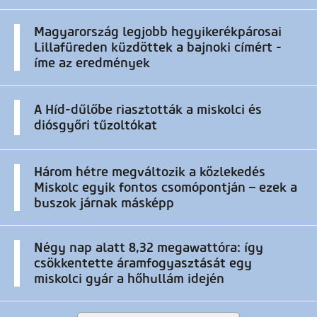
Magyarország legjobb hegyikerékpárosai
Lillafüreden küzdöttek a bajnoki címért -
íme az eredmények
A Híd-dűlőbe riasztották a miskolci és
diósgyőri tűzoltókat
Három hétre megváltozik a közlekedés
Miskolc egyik fontos csomópontján – ezek a
buszok járnak másképp
Négy nap alatt 8,32 megawattóra: így
csökkentette áramfogyasztását egy
miskolci gyár a hőhullám idején