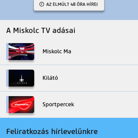
AZ ELMÚLT 48 ÓRA HÍREI
A Miskolc TV adásai
Miskolc Ma
Kilátó
Sportpercek
Feliratkozás hírlevelünkre