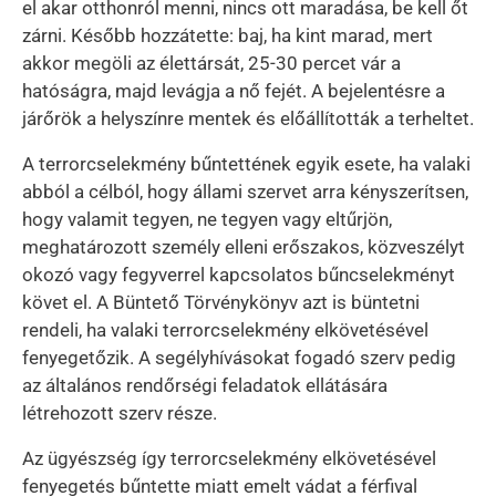
el akar otthonról menni, nincs ott maradása, be kell őt
zárni. Később hozzátette: baj, ha kint marad, mert
akkor megöli az élettársát, 25-30 percet vár a
hatóságra, majd levágja a nő fejét. A bejelentésre a
járőrök a helyszínre mentek és előállították a terheltet.
A terrorcselekmény bűntettének egyik esete, ha valaki
abból a célból, hogy állami szervet arra kényszerítsen,
hogy valamit tegyen, ne tegyen vagy eltűrjön,
meghatározott személy elleni erőszakos, közveszélyt
okozó vagy fegyverrel kapcsolatos bűncselekményt
követ el. A Büntető Törvénykönyv azt is büntetni
rendeli, ha valaki terrorcselekmény elkövetésével
fenyegetőzik. A segélyhívásokat fogadó szerv pedig
az általános rendőrségi feladatok ellátására
létrehozott szerv része.
Az ügyészség így terrorcselekmény elkövetésével
fenyegetés bűntette miatt emelt vádat a férfival