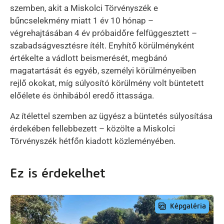
szemben, akit a Miskolci Törvényszék e
bűncselekmény miatt 1 év 10 hónap –
végrehajtásában 4 év próbaidőre felfüggesztett –
szabadságvesztésre ítélt. Enyhítő körülményként
értékelte a vádlott beismerését, megbánó
magatartását és egyéb, személyi körülményeiben
rejlő okokat, míg súlyosító körülmény volt büntetett
előélete és önhibából eredő ittassága.
Az ítélettel szemben az ügyész a büntetés súlyosítása
érdekében fellebbezett – közölte a Miskolci
Törvényszék hétfőn kiadott közleményében.
Ez is érdekelhet
Képgaléria