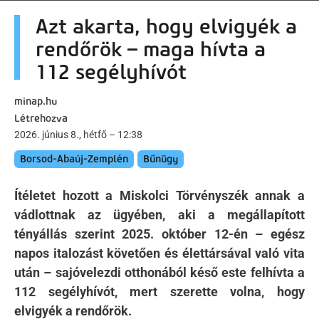
artalomra
Azt akarta, hogy elvigyék a
rendőrök – maga hívta a
112 segélyhívót
minap.hu
Létrehozva
2026. június 8., hétfő – 12:38
Borsod-Abaúj-Zemplén
Bűnügy
Ítéletet hozott a Miskolci Törvényszék annak a
vádlottnak az ügyében, aki a megállapított
tényállás szerint 2025. október 12-én – egész
napos italozást követően és élettársával való vita
után – sajóvelezdi otthonából késő este felhívta a
112 segélyhívót, mert szerette volna, hogy
elvigyék a rendőrök.