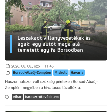
Leszakadt villanyvezetékek és
ágak: egy autót maga alá
temetett egy fa Borsodban
2026. 08. 08., szo – 11:46
Borsod-Abaúj-Zemplén
Miskolc
Havaria
Huszonhatszor volt szükség pénteken Borsod-Abaúj-
Zemplén megyében a hivatásos tűzoltókra.
vihar
katasztrófavédelem