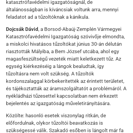
katasztrófavédelmi igazgatóságnál, de
általánosságban is kíváncsiak voltunk arra, mennyi
feladatot ad a tűzoltóknak a kánikula.
Dojcsák Dávid
, a Borsod-Abaúj-Zemplén Vármegyei
Katasztrófavédelmi Igazgatóság szóvivője elmondta,
a miskolci hivatásos tűzoltókat június 30-án délután
riasztották Mályiba, a Bem József utcába, ahol egy
magasfeszültségű vezeték miatt keletkezett tűz. Az
egység kiérkezéséig a lángok bealudtak, így
tűzoltásra nem volt szükség. A tűzoltók
kordonszalaggal körbekerítették az érintett területet,
és tájékoztatták az áramszolgáltatót a problémáról. A
nyékládházi tűzesettel kapcsolatban nem érkezett
bejelentés az igazgatóság műveletirányítására.
Közölte: hasonló esetek viszonylag ritkán, de
előfordulnak, olykor tűzoltói beavatkozás is
szükségessé válik. Szakadó esőben is lángolt már fa