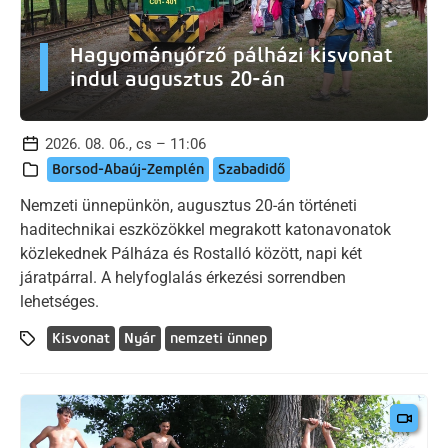
Hagyományőrző pálházi kisvonat
indul augusztus 20-án
2026. 08. 06., cs – 11:06
Borsod-Abaúj-Zemplén
Szabadidő
Nemzeti ünnepünkön, augusztus 20-án történeti
haditechnikai eszközökkel megrakott katonavonatok
közlekednek Pálháza és Rostalló között, napi két
járatpárral. A helyfoglalás érkezési sorrendben
lehetséges.
Kisvonat
Nyár
nemzeti ünnep