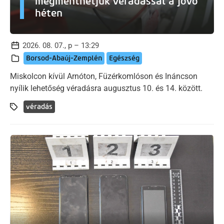
megmenthetjük véradással a jövő
héten
2026. 08. 07., p – 13:29
Borsod-Abaúj-Zemplén
Egészség
Miskolcon kívül Arnóton, Füzérkomlóson és Ináncson
nyílik lehetőség véradásra augusztus 10. és 14. között.
véradás