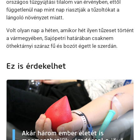
országos tűzgyújtási tilalom van érvényben, ettől
függetlenül nap mint nap riasztják a tűzoltókat a
lángoló növényzet miatt.
Volt olyan nap a héten, amikor hét ilyen tűzeset történt
a vármegyében, Sajópetri határában csaknem
öthektárnyi száraz fű és bozót égett le szerdán.
Ez is érdekelhet
Akár három ember életét is