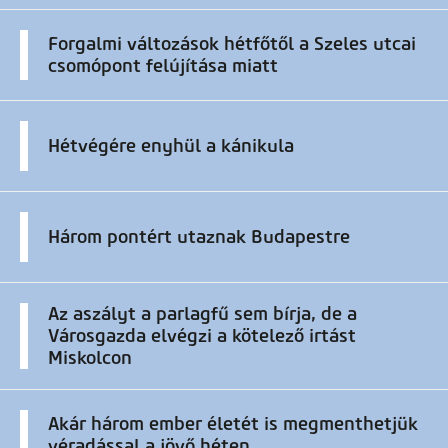
Forgalmi változások hétfőtől a Szeles utcai
csomópont felújítása miatt
Hétvégére enyhül a kánikula
Három pontért utaznak Budapestre
Az aszályt a parlagfű sem bírja, de a
Városgazda elvégzi a kötelező irtást
Miskolcon
Akár három ember életét is megmenthetjük
véradással a jövő héten