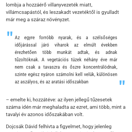
lombja a hozzáérő villanyvezeték miatt,
villámcsapástól, és leszakadt vezetéktől is gyulladt
már meg a száraz növényzet.
Az egyre forróbb nyarak, és a szélsőséges
időjárással járó viharok az elmúlt években
érezhetően több munkát adtak, és adnak
tűzoltóknak. A vegetációs tüzek néhány éve már
nem csak a tavaszra és őszre koncentrálódnak,
szinte egész nyáron számolni kell velük, különösen
az aszályos, és az aratási időszakban
– emelte ki, hozzátéve: az ilyen jellegű tűzesetek
száma idén már meghaladta az ezret, ami több, mint a
tavalyi év azonos időszakában volt.
Dojcsák Dávid felhívta a figyelmet, hogy jelenleg