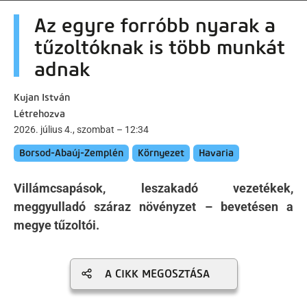
artalomra
Az egyre forróbb nyarak a
tűzoltóknak is több munkát
adnak
Kujan István
Létrehozva
2026. július 4., szombat – 12:34
Borsod-Abaúj-Zemplén
Környezet
Havaria
Villámcsapások, leszakadó vezetékek,
meggyulladó száraz növényzet – bevetésen a
megye tűzoltói.
A CIKK MEGOSZTÁSA