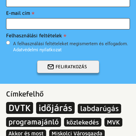
E-mail cím
Felhasználási feltételek
A felhasználási feltételeket megismertem és elfogadom.
Adatvédelmi nyilatkozat
FELIRATKOZÁS
Címkefelhő
DVTK
időjárás
labdarúgás
programajánló
közlekedés
MVK
Akkor és most
Miskolci Városgazda