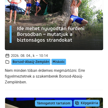
Ide mehet nyugodtan fürdeni
Borsodban – mutatjuk a
biztonságos strandokat
2026. 08. 04., k – 10:14
Borsod-Abaúj-Zemplén
Miskolc
Nem minden tóban érdemes megmártózni. Erre
figyelmeztetnek a szakemberek Borsod-Abaúj-
Zemplénben.
Képgaléria
Támogatott tartalom