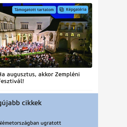
Képgaléria
Támogatott tartalom
Ha augusztus, akkor Zempléni
Fesztivál!
gújabb cikkek
Németországban ugratott