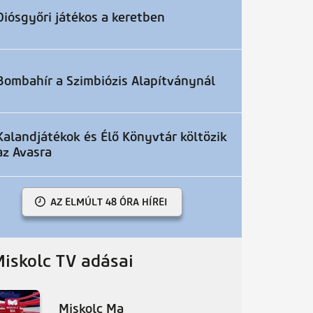
Diósgyőri játékos a keretben
Bombahír a Szimbiózis Alapítványnál
Kalandjátékok és Élő Könyvtár költözik
az Avasra
AZ ELMÚLT 48 ÓRA HÍREI
Miskolc TV adásai
Miskolc Ma