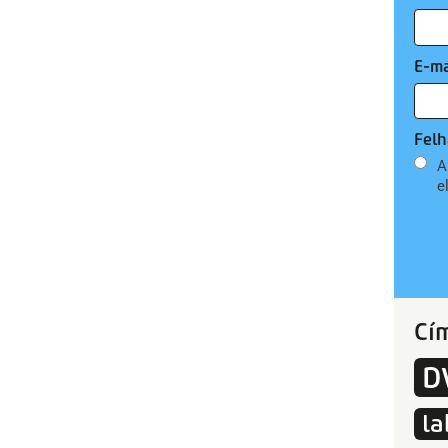
E-ma
Felh
A
e
Cí
D
la