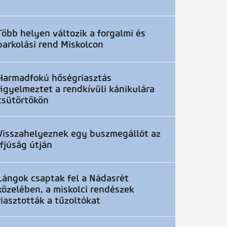
Több helyen változik a forgalmi és
parkolási rend Miskolcon
Harmadfokú hőségriasztás
figyelmeztet a rendkívüli kánikulára
csütörtökön
Visszahelyeznek egy buszmegállót az
Ifjúság útján
Lángok csaptak fel a Nádasrét
közelében, a miskolci rendészek
riasztották a tűzoltókat