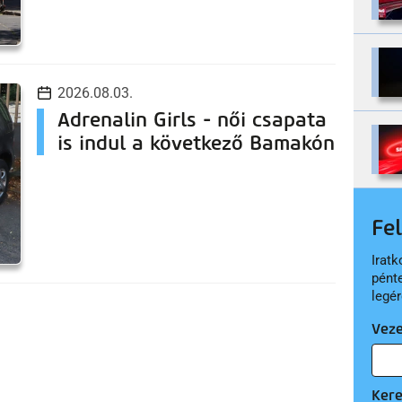
2026.08.03.
Adrenalin Girls - női csapata
is indul a következő Bamakón
Fe
Iratk
pént
legér
Vez
Ker