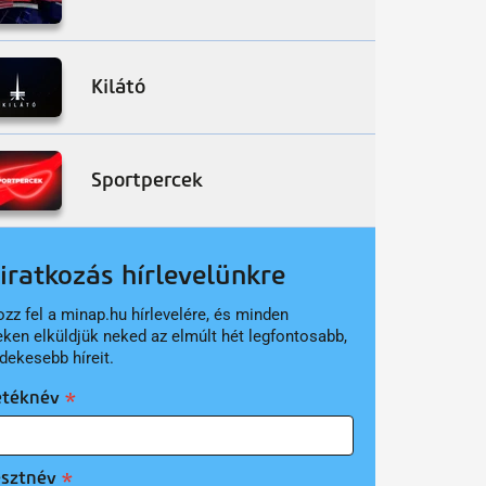
Kilátó
Sportpercek
liratkozás hírlevelünkre
ozz fel a minap.hu hírlevelére, és minden
eken elküldjük neked az elmúlt hét legfontosabb,
dekesebb híreit.
etéknév
esztnév