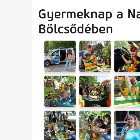
artalomra
Gyermeknap a N
Bölcsődében