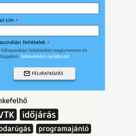
il cím
asználási feltételek
 felhasználási feltételeket megismertem és
lfogadom.
Adatvédelmi nyilatkozat
FELIRATKOZÁS
mkefelhő
VTK
időjárás
bdarúgás
programajánló