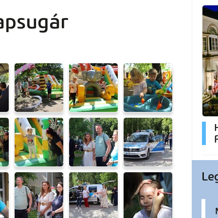
apsugár
Le