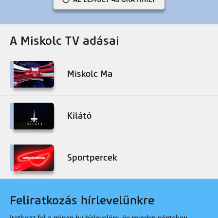
A Miskolc TV adásai
Miskolc Ma
Kilátó
Sportpercek
Feliratkozás hírlevelünkre
Iratkozz fel a minap.hu hírlevelére, és minden pénteken