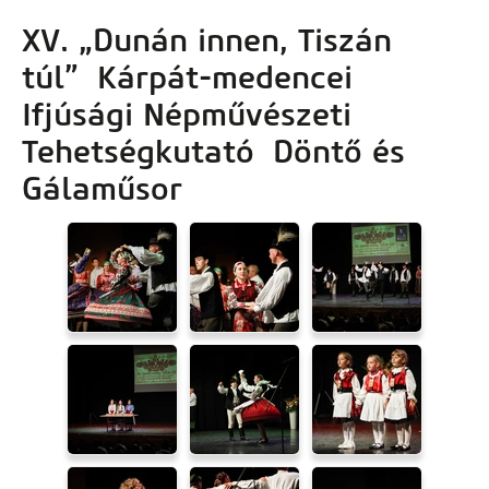
artalomra
XV. „Dunán innen, Tiszán
túl” Kárpát-medencei
Ifjúsági Népművészeti
Tehetségkutató Döntő és
Gálaműsor