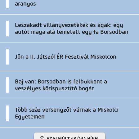
aranyos
Leszakadt villanyvezetékek és ágak: egy
autót maga alá temetett egy fa Borsodban
Jön a II. JátszóTÉR Fesztivál Miskolcon
Baj van: Borsodban is felbukkant a
veszélyes kőrispusztító bogár
Több száz versenyzőt várnak a Miskolci
Egyetemen
AZ ELMÚLT 48 ÓRA HÍREI