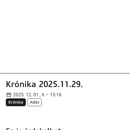
artalomra
Krónika 2025.11.29.
2025. 12. 01., h – 15:16
Krónika
Adás