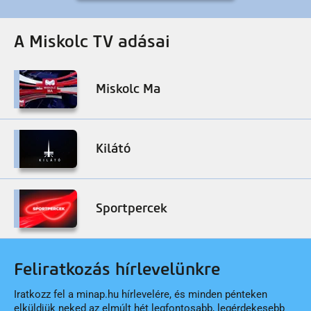
A Miskolc TV adásai
Miskolc Ma
Kilátó
Sportpercek
Feliratkozás hírlevelünkre
Iratkozz fel a minap.hu hírlevelére, és minden pénteken
elküldjük neked az elmúlt hét legfontosabb, legérdekesebb