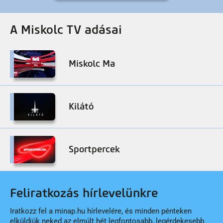
A Miskolc TV adásai
Miskolc Ma
Kilátó
Sportpercek
Feliratkozás hírlevelünkre
Iratkozz fel a minap.hu hírlevelére, és minden pénteken
elküldjük neked az elmúlt hét legfontosabb, legérdekesebb