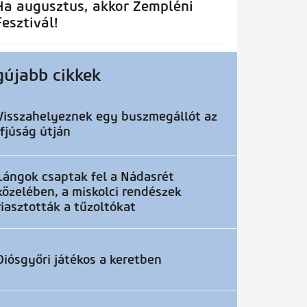
Ha augusztus, akkor Zempléni
Fesztivál!
gújabb cikkek
Visszahelyeznek egy buszmegállót az
Ifjúság útján
Lángok csaptak fel a Nádasrét
közelében, a miskolci rendészek
riasztották a tűzoltókat
Diósgyőri játékos a keretben