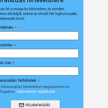
liratkozás hírlevelünkre
ozz fel a minap.hu hírlevelére, és minden
eken elküldjük neked az elmúlt hét legfontosabb,
dekesebb híreit.
etéknév
esztnév
il cím
asználási feltételek
 felhasználási feltételeket megismertem és
lfogadom.
Adatvédelmi nyilatkozat
FELIRATKOZÁS