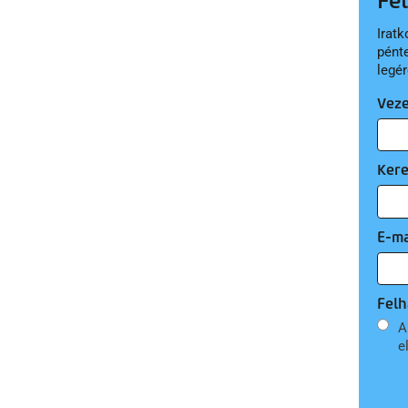
Fe
Iratk
pént
legér
Vez
Ker
E-ma
Felh
A
e