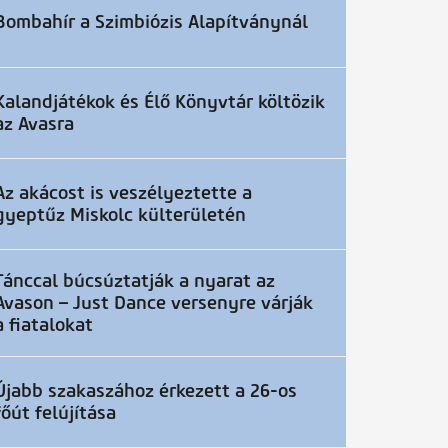
Bombahír a Szimbiózis Alapítványnál
Kalandjátékok és Élő Könyvtár költözik
az Avasra
Az akácost is veszélyeztette a
gyeptűz Miskolc külterületén
Tánccal búcsúztatják a nyarat az
Avason – Just Dance versenyre várják
a fiatalokat
Újabb szakaszához érkezett a 26-os
főút felújítása