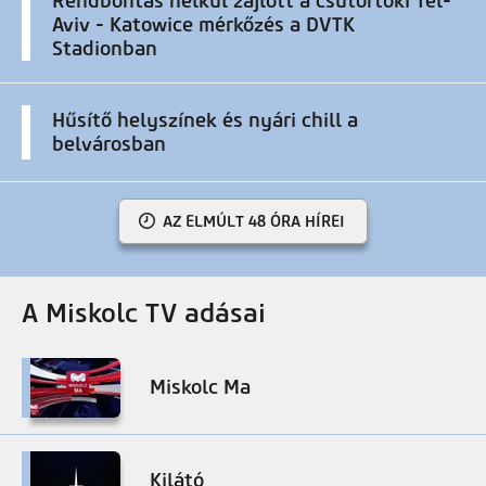
Rendbontás nélkül zajlott a csütörtöki Tel-
Aviv - Katowice mérkőzés a DVTK
Stadionban
Hűsítő helyszínek és nyári chill a
belvárosban
AZ ELMÚLT 48 ÓRA HÍREI
A Miskolc TV adásai
Miskolc Ma
Kilátó