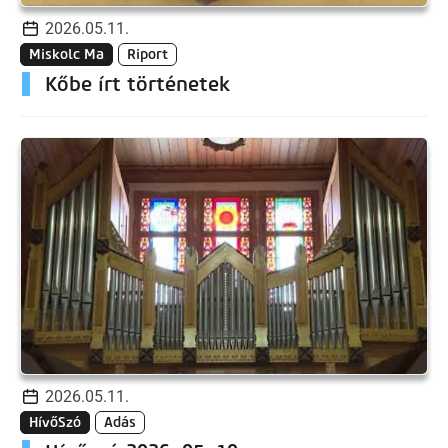
2026.05.11.
Miskolc Ma
Riport
Kőbe írt történetek
2026.05.11.
HívőSzó
Adás