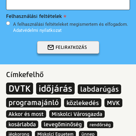
Felhasználási feltételek
A felhasználási feltételeket megismertem és elfogadom.
Adatvédelmi nyilatkozat
FELIRATKOZÁS
Címkefelhő
DVTK
időjárás
labdarúgás
programajánló
közlekedés
MVK
Akkor és most
Miskolci Városgazda
kosárlabda
levegőminőség
rendőrség
jégkorong
Miskolci Egyetem
ünnep