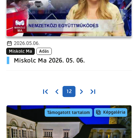
2026.05.06.
Miskolc Ma
Adás
Miskolc Ma 2026. 05. 06.
Oldalszámozás
Első oldal
Előző oldal
Következő oldal
Utolsó oldal
12
Képgaléria
Támogatott tartalom