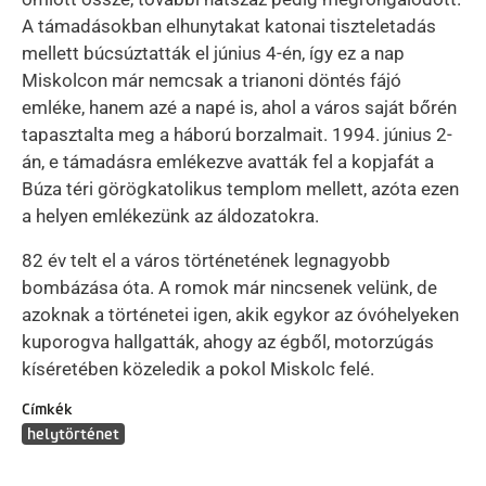
A támadásokban elhunytakat katonai tiszteletadás
mellett búcsúztatták el június 4-én, így ez a nap
Miskolcon már nemcsak a trianoni döntés fájó
emléke, hanem azé a napé is, ahol a város saját bőrén
tapasztalta meg a háború borzalmait. 1994. június 2-
án, e támadásra emlékezve avatták fel a kopjafát a
Búza téri görögkatolikus templom mellett, azóta ezen
a helyen emlékezünk az áldozatokra.
82 év telt el a város történetének legnagyobb
bombázása óta. A romok már nincsenek velünk, de
azoknak a történetei igen, akik egykor az óvóhelyeken
kuporogva hallgatták, ahogy az égből, motorzúgás
kíséretében közeledik a pokol Miskolc felé.
Címkék
helytörténet