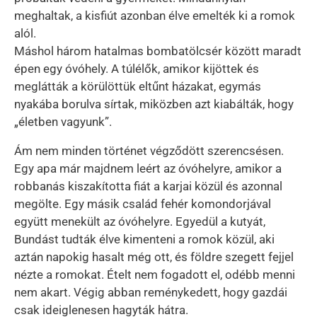
meghaltak, a kisfiút azonban élve emelték ki a romok
alól.
Máshol három hatalmas bombatölcsér között maradt
épen egy óvóhely. A túlélők, amikor kijöttek és
meglátták a körülöttük eltűnt házakat, egymás
nyakába borulva sírtak, miközben azt kiabálták, hogy
„életben vagyunk”.
Ám nem minden történet végződött szerencsésen.
Egy apa már majdnem leért az óvóhelyre, amikor a
robbanás kiszakította fiát a karjai közül és azonnal
megölte. Egy másik család fehér komondorjával
együtt menekült az óvóhelyre. Egyedül a kutyát,
Bundást tudták élve kimenteni a romok közül, aki
aztán napokig hasalt még ott, és földre szegett fejjel
nézte a romokat. Ételt nem fogadott el, odébb menni
nem akart. Végig abban reménykedett, hogy gazdái
csak ideiglenesen hagyták hátra.