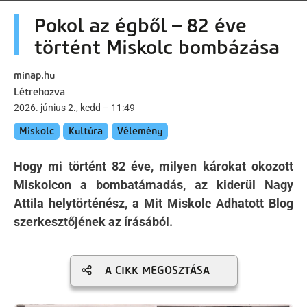
artalomra
Pokol az égből – 82 éve
történt Miskolc bombázása
minap.hu
Létrehozva
2026. június 2., kedd – 11:49
Miskolc
Kultúra
Vélemény
Hogy mi történt 82 éve, milyen károkat okozott
Miskolcon a bombatámadás, az kiderül Nagy
Attila helytörténész, a Mit Miskolc Adhatott Blog
szerkesztőjének az írásából.
A CIKK MEGOSZTÁSA