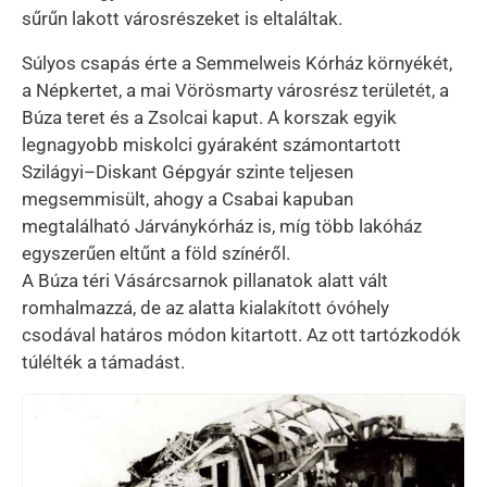
sűrűn lakott városrészeket is eltaláltak.
Súlyos csapás érte a Semmelweis Kórház környékét,
a Népkertet, a mai Vörösmarty városrész területét, a
Búza teret és a Zsolcai kaput. A korszak egyik
legnagyobb miskolci gyáraként számontartott
Szilágyi–Diskant Gépgyár szinte teljesen
megsemmisült, ahogy a Csabai kapuban
megtalálható Járványkórház is, míg több lakóház
egyszerűen eltűnt a föld színéről.
A Búza téri Vásárcsarnok pillanatok alatt vált
romhalmazzá, de az alatta kialakított óvóhely
csodával határos módon kitartott. Az ott tartózkodók
túlélték a támadást.
Kép