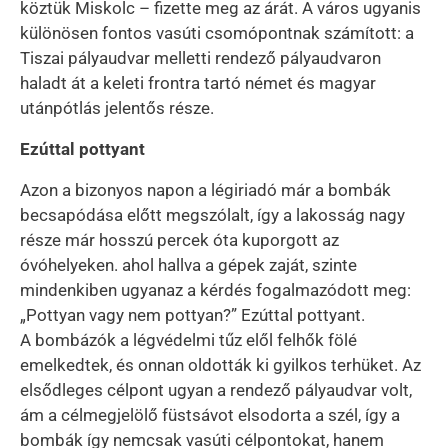
köztük Miskolc – fizette meg az árát. A város ugyanis
különösen fontos vasúti csomópontnak számított: a
Tiszai pályaudvar melletti rendező pályaudvaron
haladt át a keleti frontra tartó német és magyar
utánpótlás jelentős része.
Ezúttal pottyant
Azon a bizonyos napon a légiriadó már a bombák
becsapódása előtt megszólalt, így a lakosság nagy
része már hosszú percek óta kuporgott az
óvóhelyeken. ahol hallva a gépek zaját, szinte
mindenkiben ugyanaz a kérdés fogalmazódott meg:
„Pottyan vagy nem pottyan?” Ezúttal pottyant.
A bombázók a légvédelmi tűz elől felhők fölé
emelkedtek, és onnan oldották ki gyilkos terhüket. Az
elsődleges célpont ugyan a rendező pályaudvar volt,
ám a célmegjelölő füstsávot elsodorta a szél, így a
bombák így nemcsak vasúti célpontokat, hanem