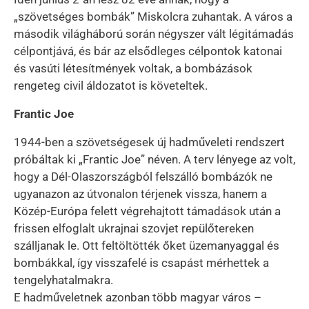
„szövetséges bombák” Miskolcra zuhantak. A város a
második világháború során négyszer vált légitámadás
célpontjává, és bár az elsődleges célpontok katonai
és vasúti létesítmények voltak, a bombázások
rengeteg civil áldozatot is követeltek.
Frantic Joe
1944-ben a szövetségesek új hadműveleti rendszert
próbáltak ki „Frantic Joe” néven. A terv lényege az volt,
hogy a Dél-Olaszországból felszálló bombázók ne
ugyanazon az útvonalon térjenek vissza, hanem a
Közép-Európa felett végrehajtott támadások után a
frissen elfoglalt ukrajnai szovjet repülőtereken
szálljanak le. Ott feltöltötték őket üzemanyaggal és
bombákkal, így visszafelé is csapást mérhettek a
tengelyhatalmakra.
E hadműveletnek azonban több magyar város –