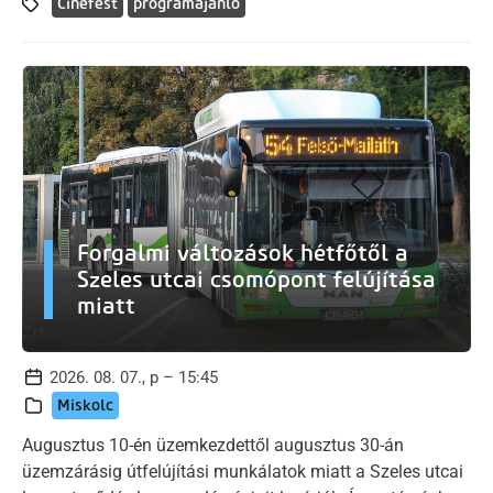
Cinefest
programajánló
Forgalmi változások hétfőtől a
Szeles utcai csomópont felújítása
miatt
2026. 08. 07., p – 15:45
Miskolc
Augusztus 10-én üzemkezdettől augusztus 30-án
üzemzárásig útfelújítási munkálatok miatt a Szeles utcai