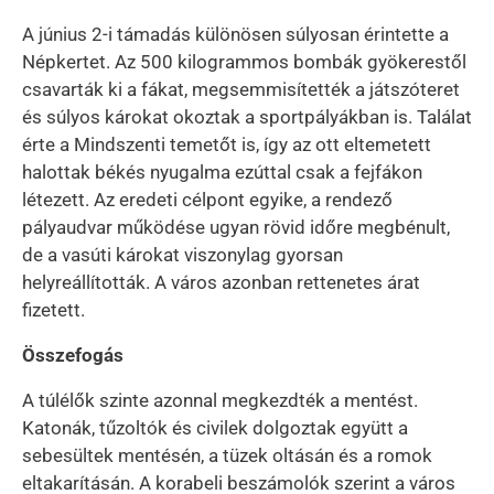
A június 2-i támadás különösen súlyosan érintette a
Népkertet. Az 500 kilogrammos bombák gyökerestől
csavarták ki a fákat, megsemmisítették a játszóteret
és súlyos károkat okoztak a sportpályákban is. Találat
érte a Mindszenti temetőt is, így az ott eltemetett
halottak békés nyugalma ezúttal csak a fejfákon
létezett. Az eredeti célpont egyike, a rendező
pályaudvar működése ugyan rövid időre megbénult,
de a vasúti károkat viszonylag gyorsan
helyreállították. A város azonban rettenetes árat
fizetett.
Összefogás
A túlélők szinte azonnal megkezdték a mentést.
Katonák, tűzoltók és civilek dolgoztak együtt a
sebesültek mentésén, a tüzek oltásán és a romok
eltakarításán. A korabeli beszámolók szerint a város