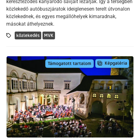
kereszteződés kanyarodó sávjait lezárják. Így a térségben
közlekedő autóbuszjáratok ideiglenesen terelt útvonalon
közlekednek, és egyes megállóhelyek kimaradnak,
másokat áthelyeznek.
közlekedés
MVK
Képgaléria
Támogatott tartalom