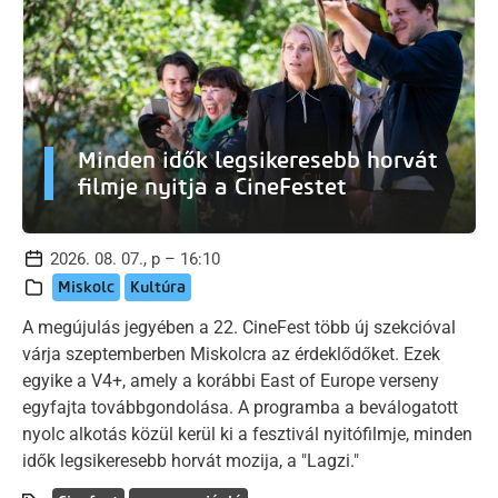
Minden idők legsikeresebb horvát
filmje nyitja a CineFestet
2026. 08. 07., p – 16:10
Miskolc
Kultúra
A megújulás jegyében a 22. CineFest több új szekcióval
várja szeptemberben Miskolcra az érdeklődőket. Ezek
egyike a V4+, amely a korábbi East of Europe verseny
egyfajta továbbgondolása. A programba a beválogatott
nyolc alkotás közül kerül ki a fesztivál nyitófilmje, minden
idők legsikeresebb horvát mozija, a "Lagzi."