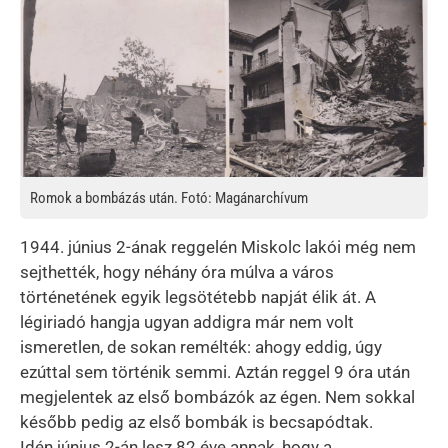
Kép
Romok a bombázás után. Fotó: Magánarchívum
1944. június 2-ának reggelén Miskolc lakói még nem
sejthették, hogy néhány óra múlva a város
történetének egyik legsötétebb napját élik át. A
légiriadó hangja ugyan addigra már nem volt
ismeretlen, de sokan remélték: ahogy eddig, úgy
ezúttal sem történik semmi. Aztán reggel 9 óra után
megjelentek az első bombázók az égen. Nem sokkal
később pedig az első bombák is becsapódtak.
Idén június 2-án lesz 82 éve annak, hogy a