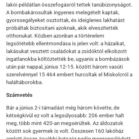
lakói példátlan összefogásról tettek tanúbizonyságot.
A bombakárosultak ingyenes melegételt kaptak,
gyorssegélyeket osztottak, és ideiglenes lakhatást
próbáltak biztosítani azoknak, akik elveszítették
otthonukat. Közben azonban a történelem
legsötétebb ellentmondása is jelen volt: a házaikat,
lakásukat vesztett családokat a zsidóktól elkobzott
ingatlanokba költöztették be, ugyanis a bombázások
után pár nappal, június 12-15. között három vasúti
szerelvénnyel 15 464 embert hurcoltak el Miskolcról a
haláltáborokba.
Számvetés
Bár a június 2-i támadást még három követte, de
kétségkívül ez volt a legsúlyosabb: 206 ember halt
meg, több mint 420-an megsérültek. Az áldozatok
között sok gyermek is volt. Összesen 160 lakóház
omlott össze, további hatszáz pedig megrongálódott.