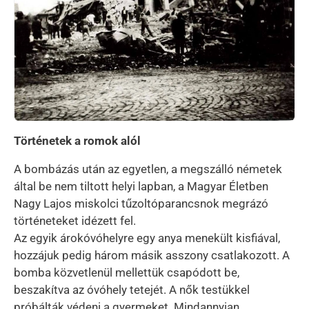
Történetek a romok alól
A bombázás után az egyetlen, a megszálló németek
által be nem tiltott helyi lapban, a Magyar Életben
Nagy Lajos miskolci tűzoltóparancsnok megrázó
történeteket idézett fel.
Az egyik árokóvóhelyre egy anya menekült kisfiával,
hozzájuk pedig három másik asszony csatlakozott. A
bomba közvetlenül mellettük csapódott be,
beszakítva az óvóhely tetejét. A nők testükkel
próbálták védeni a gyermeket. Mindannyian