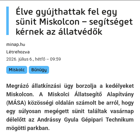
artalomra
Élve gyújthattak fel egy
sünit Miskolcon – segítséget
kérnek az állatvédők
minap.hu
Létrehozva
2026. július 6., hétfő – 09:59
Miskolc
Bűnügy
Megrázó állatkínzási ügy borzolja a kedélyeket
Miskolcon. A Miskolci Állatsegítő Alapítvány
(MÁSA) közösségi oldalán számolt be arról, hogy
egy súlyosan megégett sünit találtak vasárnap
délelőtt az Andrássy Gyula Gépipari Technikum
mögötti parkban.