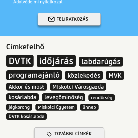
Adatvédelmi nyilatkozat
FELIRATKOZÁS
Címkefelhő
DVTK
időjárás
labdarúgás
programajánló
közlekedés
MVK
Akkor és most
Miskolci Városgazda
kosárlabda
levegőminőség
rendőrség
jégkorong
Miskolci Egyetem
ünnep
DVTK kosárlabda
TOVÁBBI CÍMKÉK