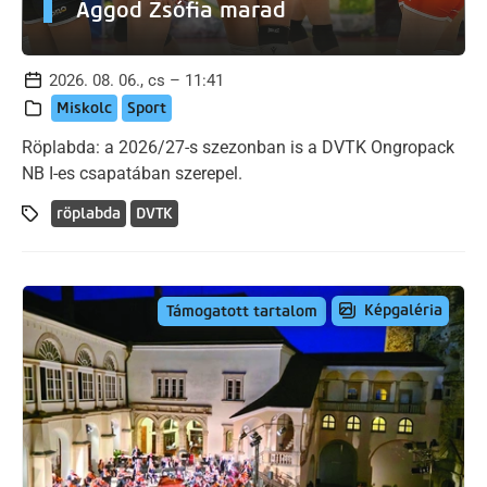
Aggod Zsófia marad
2026. 08. 06., cs – 11:41
Miskolc
Sport
Röplabda: a 2026/27-s szezonban is a DVTK Ongropack
NB I-es csapatában szerepel.
röplabda
DVTK
Képgaléria
Támogatott tartalom