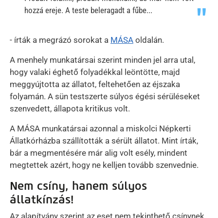
hozzá ereje. A teste beleragadt a fűbe...
- írták a megrázó sorokat a
MÁSA
oldalán.
A menhely munkatársai szerint minden jel arra utal,
hogy valaki éghető folyadékkal leöntötte, majd
meggyújtotta az állatot, feltehetően az éjszaka
folyamán. A sün testszerte súlyos égési sérüléseket
szenvedett, állapota kritikus volt.
A MÁSA munkatársai azonnal a miskolci Népkerti
Állatkórházba szállították a sérült állatot. Mint írták,
bár a megmentésére már alig volt esély, mindent
megtettek azért, hogy ne kelljen tovább szenvednie.
Nem csíny, hanem súlyos
állatkínzás!
Az alapítvány szerint az eset nem tekinthető csínynek