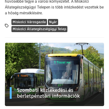
hűvösebbé tegye a városi környezetet. A Miskolci
Állategészségügyi Telepen is több intézkedést vezettek be
a hőség mérséklésére.
Miskolci Városgazda
Nyár
Miskolci Állategészségügyi Telep
Szombati közlekedési és
bérletpénztári információk