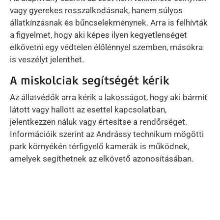
vagy gyerekes rosszalkodásnak, hanem súlyos
állatkínzásnak és bűncselekménynek. Arra is felhívták
a figyelmet, hogy aki képes ilyen kegyetlenséget
elkövetni egy védtelen élőlénnyel szemben, másokra
is veszélyt jelenthet.
A miskolciak segítségét kérik
Az állatvédők arra kérik a lakosságot, hogy aki bármit
látott vagy hallott az esettel kapcsolatban,
jelentkezzen náluk vagy értesítse a rendőrséget.
Információik szerint az Andrássy technikum mögötti
park környékén térfigyelő kamerák is működnek,
amelyek segíthetnek az elkövető azonosításában.