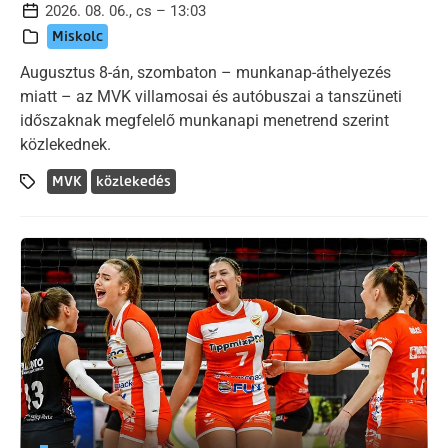
2026. 08. 06., cs – 13:03
Miskolc
Augusztus 8-án, szombaton – munkanap-áthelyezés
miatt – az MVK villamosai és autóbuszai a tanszüneti
időszaknak megfelelő munkanapi menetrend szerint
közlekednek.
MVK
közlekedés