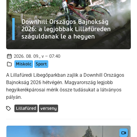
Downhill Országos Bajnokság
2026: a legjobbak Lillafüreden
száguldanak le a hegyen
2026. 08. 09., v – 07:40
Miskolc
Sport
A Lillafüredi Libegőparkban zajlik a Downhill Országos
Bajnokság 2026 hétvégén. Magyarország legjobb
hegyikerékpárosai mérik össze tudásukat a látványos
pályán.
Lillafüred
verseny