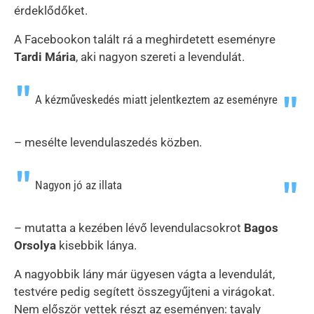
érdeklődőket.
A Facebookon talált rá a meghirdetett eseményre
Tardi Mária
, aki nagyon szereti a levendulát.
A kézműveskedés miatt jelentkeztem az eseményre
– mesélte levendulaszedés közben.
Nagyon jó az illata
– mutatta a kezében lévő levendulacsokrot
Bagos
Orsolya
kisebbik lánya.
A nagyobbik lány már ügyesen vágta a levendulát,
testvére pedig segített összegyűjteni a virágokat.
Nem először vettek részt az eseményen: tavaly