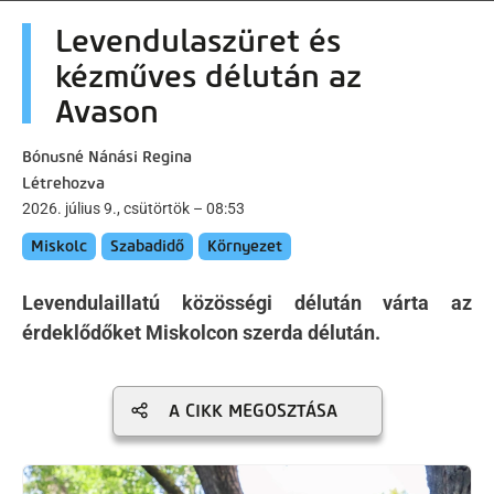
artalomra
Levendulaszüret és
kézműves délután az
Avason
Bónusné Nánási Regina
Létrehozva
2026. július 9., csütörtök – 08:53
Miskolc
Szabadidő
Környezet
Levendulaillatú közösségi délután várta az
érdeklődőket Miskolcon szerda délután.
A CIKK MEGOSZTÁSA
Kép