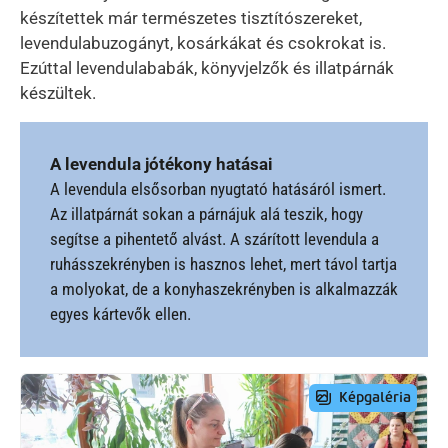
készítettek már természetes tisztítószereket,
levendulabuzogányt, kosárkákat és csokrokat is.
Ezúttal levendulababák, könyvjelzők és illatpárnák
készültek.
A levendula jótékony hatásai
A levendula elsősorban nyugtató hatásáról ismert.
Az illatpárnát sokan a párnájuk alá teszik, hogy
segítse a pihentető alvást. A szárított levendula a
ruhásszekrényben is hasznos lehet, mert távol tartja
a molyokat, de a konyhaszekrényben is alkalmazzák
egyes kártevők ellen.
Preview Image