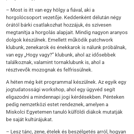
– Most is itt van egy hölgy a fiával, aki a
horgolócsoport vezetője. Keddenként délután négy
órától bárki csatlakozhat hozzájuk, és szívesen
megtanítja a horgolás alapjait. Mindig nagyon aranyos
dolgok készülnek. Emellett működik patchwork
klubunk, zenekarok és énekkarok is nálunk próbálnak,
van egy „Hogy vagy?” klubunk, ahol az idősebbek
találkoznak, valamint tornaklubunk is, ahol a
résztvevők mozognak és felfrissülnek.
A héten még két programmal készülnek. Az egyik egy
jogtudatossági workshop, ahol egy ügyvéd segít
eligazodni a mindennapi jogi kérdésekben. Pénteken
pedig nemzetközi estet rendeznek, amelyen a
Miskolci Egyetemen tanuló külföldi diákok mutatják
be saját kultúrájukat.
– Lesz tánc, zene, ételek és beszélgetés arról, hogyan