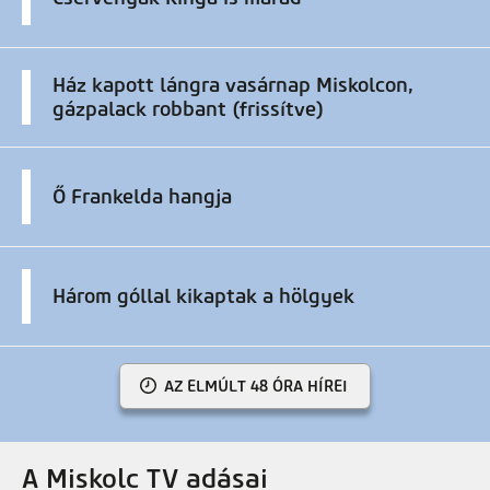
Ház kapott lángra vasárnap Miskolcon,
gázpalack robbant (frissítve)
Ő Frankelda hangja
Három góllal kikaptak a hölgyek
AZ ELMÚLT 48 ÓRA HÍREI
A Miskolc TV adásai