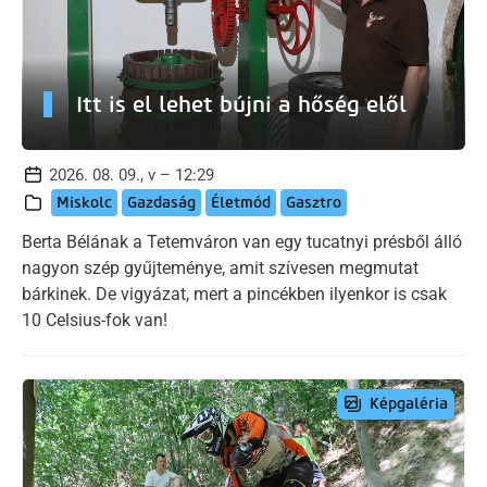
Itt is el lehet bújni a hőség elől
2026. 08. 09., v – 12:29
Miskolc
Gazdaság
Életmód
Gasztro
Berta Bélának a Tetemváron van egy tucatnyi présből álló
nagyon szép gyűjteménye, amit szívesen megmutat
bárkinek. De vigyázat, mert a pincékben ilyenkor is csak
10 Celsius-fok van!
Képgaléria