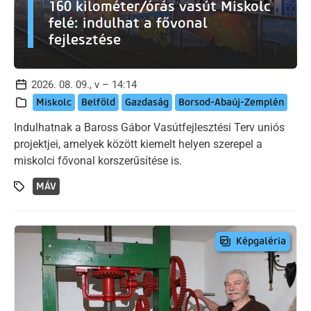
160 kilométer/órás vasút Miskolc
felé: indulhat a fővonal
fejlesztése
2026. 08. 09., v – 14:14
Miskolc
Belföld
Gazdaság
Borsod-Abaúj-Zemplén
Indulhatnak a Baross Gábor Vasútfejlesztési Terv uniós
projektjei, amelyek között kiemelt helyen szerepel a
miskolci fővonal korszerűsítése is.
MÁV
Képgaléria