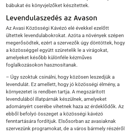
bábukat és könyvjelzőket készítettek.
Levendulaszedés az Avason
Az Avasi Közösségi Kávézó elé évekkel ezelőtt
ültettek levendulabokrokat. Azóta a növények szépen
megerősödtek, ezért a szervezők úgy döntöttek, hogy
a közösséggel együtt szüretelik le a virágokat,
amelyeket később különféle kézműves
foglalkozásokon hasznosítanak.
– Úgy szoktuk csinálni, hogy közösen leszedjük a
levendulát. Ez amellett, hogy jó közösségi élmény, a
környezetet is rendben tartja. A megszárított
levendulából illatpárnák készülnek, amelyeket
adományért cserébe vihetnek haza az érdeklődők. Az
ebből befolyó összeget a közösségi kávézó
fenntartására fordítjuk. Elsősorban az avasiaknak
szervezünk programokat, de a város bármely részéről