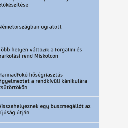
előkészítése
Németországban ugratott
Több helyen változik a forgalmi és
parkolási rend Miskolcon
Harmadfokú hőségriasztás
figyelmeztet a rendkívüli kánikulára
csütörtökön
Visszahelyeznek egy buszmegállót az
Ifjúság útján