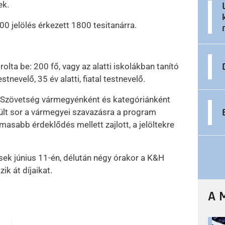
ek.
0 jelölés érkezett 1800 tesitanárra.
lta be: 200 fő, vagy az alatti iskolákban tanító
stnevelő, 35 év alatti, fiatal testnevelő.
t Szövetség vármegyénként és kategóriánként
ült sor a vármegyei szavazásra a program
masabb érdeklődés mellett zajlott, a jelöltekre
ek június 11-én, délután négy órakor a K&H
ik át díjaikat.
A 