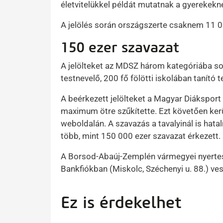
életvitelükkel példát mutatnak a gyerekekn
A jelölés során országszerte csaknem 11 00
150 ezer szavazat
A jelölteket az MDSZ három kategóriába soro
testnevelő, 200 fő fölötti iskolában tanító te
A beérkezett jelölteket a Magyar Diákspor
maximum ötre szűkítette. Ezt követően ker
weboldalán. A szavazás a tavalyinál is hatal
több, mint 150 000 ezer szavazat érkezett.
A Borsod-Abaúj-Zemplén vármegyei nyertes
Bankfiókban (Miskolc, Széchenyi u. 88.) vesz
Ez is érdekelhet