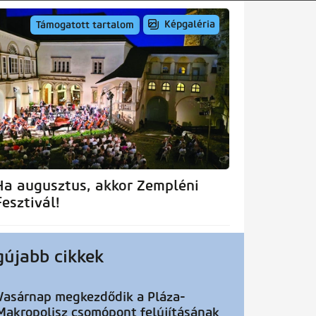
Képgaléria
Támogatott tartalom
Ha augusztus, akkor Zempléni
Fesztivál!
gújabb cikkek
Vasárnap megkezdődik a Pláza-
Makropolisz csomópont felújításának