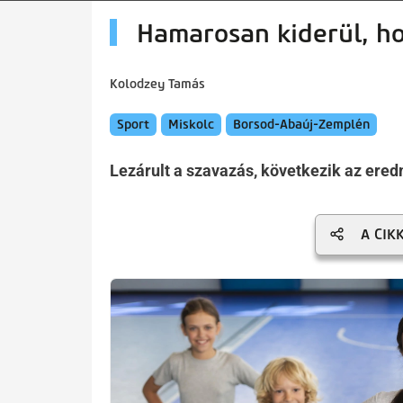
artalomra
Hamarosan kiderül, ho
Kolodzey Tamás
Sport
Miskolc
Borsod-Abaúj-Zemplén
Lezárult a szavazás, következik az ered
A CIK
Kép