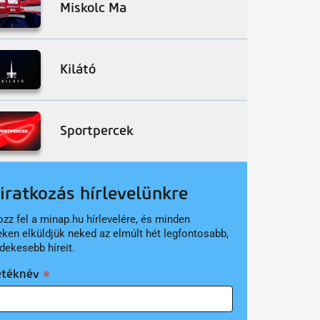
Miskolc Ma
Kilátó
Sportpercek
liratkozás hírlevelünkre
ozz fel a minap.hu hírlevelére, és minden
eken elküldjük neked az elmúlt hét legfontosabb,
dekesebb híreit.
etéknév