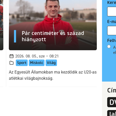
Ker
E-ma
Pár centiméter és század
hiányzott
Felh
A
e
2026. 08. 05., sze – 08:21
Sport
Miskolc
Világ
Az Egyesült Államokban ma kezdődik az U20-as
atlétikai világbajnokság.
Cí
D
la