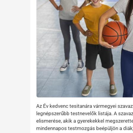
Az Év kedvenc tesitanára vármegyei szavaz
legnépszerűbb testnevelők listája. A szava
elismerése, akik a gyerekekkel megszerette
mindennapos testmozgás beépüljön a diákj