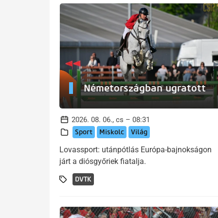
Németországban ugratott
2026. 08. 06., cs – 08:31
Sport
Miskolc
Világ
Lovassport: utánpótlás Európa-bajnokságon
járt a diósgyőriek fiatalja.
DVTK