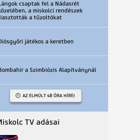
Lángok csaptak fel a Nádasrét
közelében, a miskolci rendészek
riasztották a tűzoltókat
Diósgyőri játékos a keretben
Bombahír a Szimbiózis Alapítványnál
AZ ELMÚLT 48 ÓRA HÍREI
Miskolc TV adásai