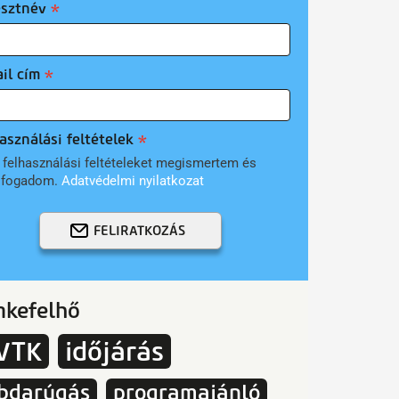
esztnév
il cím
asználási feltételek
 felhasználási feltételeket megismertem és
lfogadom.
Adatvédelmi nyilatkozat
FELIRATKOZÁS
mkefelhő
VTK
időjárás
bdarúgás
programajánló