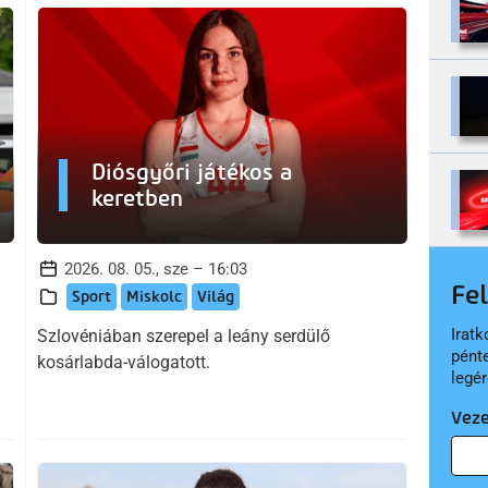
Diósgyőri játékos a
keretben
2026. 08. 05., sze – 16:03
Fe
Sport
Miskolc
Világ
Iratk
Szlovéniában szerepel a leány serdülő
pént
kosárlabda-válogatott.
legér
Vez