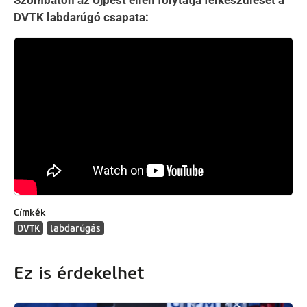
Szombaton az Újpest ellen folytatja felkészülését a
DVTK labdarúgó csapata:
Címkék
DVTK
labdarúgás
Ez is érdekelhet