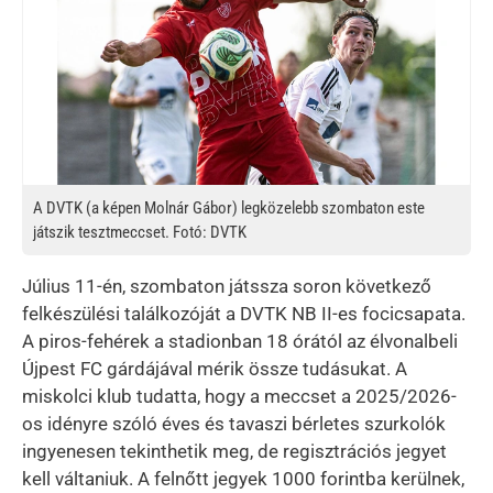
A DVTK (a képen Molnár Gábor) legközelebb szombaton este
játszik tesztmeccset. Fotó: DVTK
Július 11-én, szombaton játssza soron következő
felkészülési találkozóját a DVTK NB II-es focicsapata.
A piros-fehérek a stadionban 18 órától az élvonalbeli
Újpest FC gárdájával mérik össze tudásukat. A
miskolci klub tudatta, hogy a meccset a 2025/2026-
os idényre szóló éves és tavaszi bérletes szurkolók
ingyenesen tekinthetik meg, de regisztrációs jegyet
kell váltaniuk. A felnőtt jegyek 1000 forintba kerülnek,