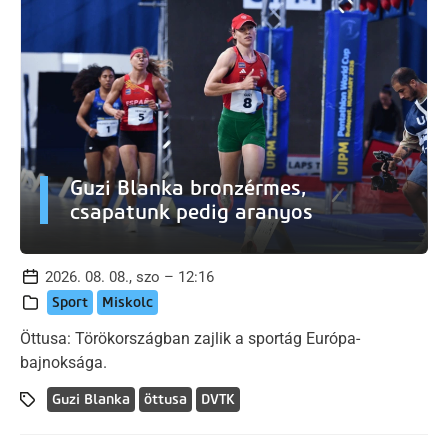
Guzi Blanka bronzérmes,
csapatunk pedig aranyos
2026. 08. 08., szo – 12:16
Sport
Miskolc
Öttusa: Törökországban zajlik a sportág Európa-
bajnoksága.
Guzi Blanka
öttusa
DVTK