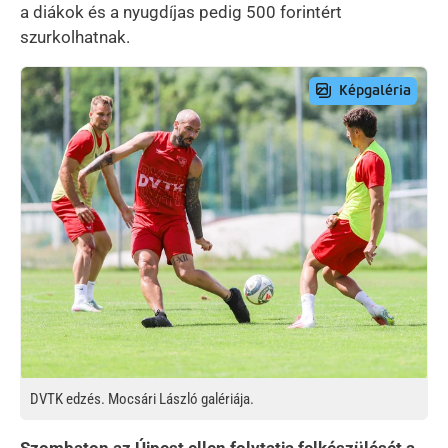
a diákok és a nyugdíjas pedig 500 forintért
szurkolhatnak.
Preview Image
DVTK edzés. Mocsári László galériája.