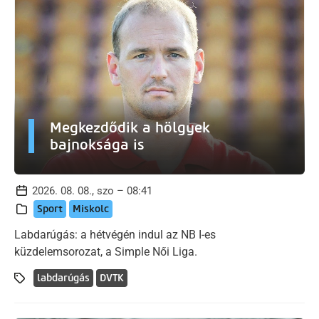
Megkezdődik a hölgyek
bajnoksága is
2026. 08. 08., szo – 08:41
Sport
Miskolc
Labdarúgás: a hétvégén indul az NB I-es
küzdelemsorozat, a Simple Női Liga.
labdarúgás
DVTK