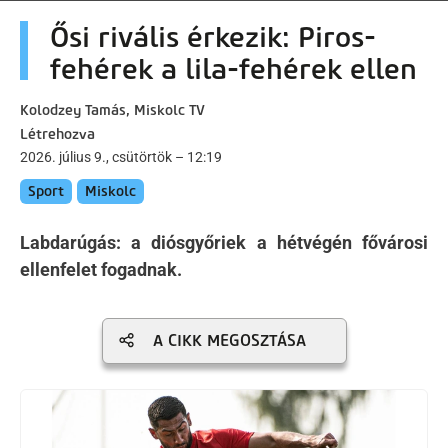
artalomra
Ősi rivális érkezik: Piros-
fehérek a lila-fehérek ellen
Kolodzey Tamás, Miskolc TV
Létrehozva
2026. július 9., csütörtök – 12:19
Sport
Miskolc
Labdarúgás: a diósgyőriek a hétvégén fővárosi
ellenfelet fogadnak.
A CIKK MEGOSZTÁSA
Kép