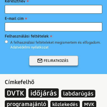
Keresztnév
E-mail cím
Felhasználási feltételek
A felhasználási feltételeket megismertem és elfogadom.
Adatvédelmi nyilatkozat
FELIRATKOZÁS
Címkefelhő
DVTK
időjárás
labdarúgás
programajánló
közlekedés
MVK