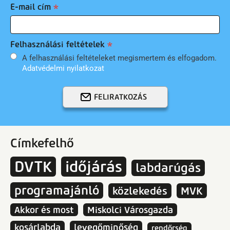
E-mail cím
Felhasználási feltételek
A felhasználási feltételeket megismertem és elfogadom.
Adatvédelmi nyilatkozat
FELIRATKOZÁS
Címkefelhő
DVTK
időjárás
labdarúgás
programajánló
közlekedés
MVK
Akkor és most
Miskolci Városgazda
kosárlabda
levegőminőség
rendőrség