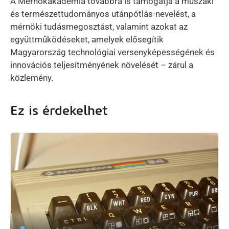
A Mérnökakadémia továbbra is támogatja a műszaki
és természettudományos utánpótlás-nevelést, a
mérnöki tudásmegosztást, valamint azokat az
együttműködéseket, amelyek elősegítik
Magyarország technológiai versenyképességének és
innovációs teljesítményének növelését – zárul a
közlemény.
Ez is érdekelhet