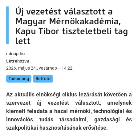
artalomra
Új vezetést választott a
Magyar Mérnökakadémia,
Kapu Tibor tiszteletbeli tag
lett
minap.hu
Létrehozva
2026. május 24., vasárnap – 14:22
Tudomány
Belföld
Az aktuális elnökségi ciklus lezárását követően a
szervezet új vezetést választott, amelynek
kiemelt feladata a hazai mérnöki, technológiai és
innovációs tudás társadalmi, gazdasági és
szakpolitikai hasznosításának erősítése.