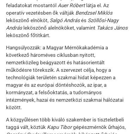
feladatokat mostantól
Auer Róbert
látja el. Az
operatív vezetésben ők váltják
Bendzsel Miklós
leköszönő elnököt,
Salgó András
és
Szöllősi-Nagy
András
leköszönő alelnököket, valamint
Takács János
leköszönő főtitkárt.
Hangsúlyozzák: a Magyar Mérnökakadémia a
következő hároméves ciklusban nyitott,
nemzetközileg beágyazott és hatásorientált
működésre törekszik. A szervezet célja, hogy a
technológiák területén szakmai hidat képezzen a
magyar és az európai döntéshozók, az ipar, a
kormányzat, a felsőoktatás, a tudományos
intézmények, hazai és nemzetközi szakmai hálózatai
között.
A közgyűlésen több kiváló szakember is tiszteletbeli
taggá vált, köztük
Kapu Tibor
gépészmérnök űrhajós,