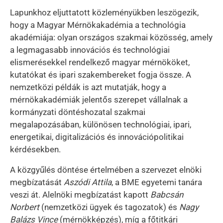
Lapunkhoz eljuttatott közleményükben leszögezik,
hogy a Magyar Mérnökakadémia a technológia
akadémiája: olyan országos szakmai közösség, amely
a legmagasabb innovációs és technológiai
elismerésekkel rendelkező magyar mérnököket,
kutatókat és ipari szakembereket fogja össze. A
nemzetközi példák is azt mutatják, hogy a
mérnökakadémiák jelentős szerepet vállalnak a
kormányzati döntéshozatal szakmai
megalapozásában, különösen technológiai, ipari,
energetikai, digitalizációs és innovációpolitikai
kérdésekben.
A közgyűlés döntése értelmében a szervezet elnöki
megbízatását
Aszódi Attila
, a BME egyetemi tanára
veszi át. Alelnöki megbízatást kapott
Babcsán
Norbert
(nemzetközi ügyek és tagozatok) és
Nagy
Balázs Vince
(mérnökképzés), míg a főtitkári