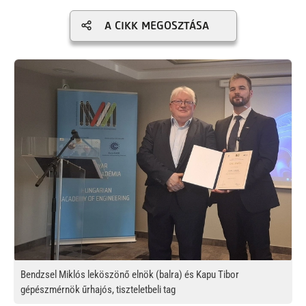
A CIKK MEGOSZTÁSA
Kép
Bendzsel Miklós leköszönő elnök (balra) és Kapu Tibor
gépészmérnök űrhajós, tiszteletbeli tag