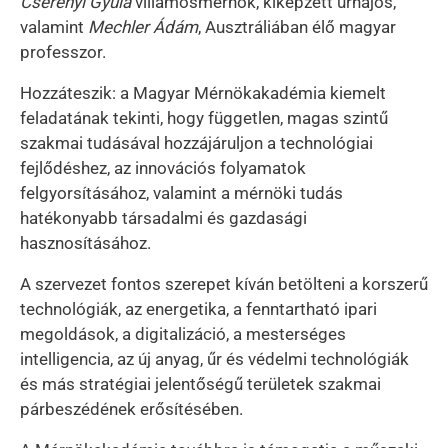
Cserényi Gyula
villamosmérnök, kiképzett űrhajós,
valamint
Mechler Ádám
, Ausztráliában élő magyar
professzor.
Hozzáteszik: a Magyar Mérnökakadémia kiemelt
feladatának tekinti, hogy független, magas szintű
szakmai tudásával hozzájáruljon a technológiai
fejlődéshez, az innovációs folyamatok
felgyorsításához, valamint a mérnöki tudás
hatékonyabb társadalmi és gazdasági
hasznosításához.
A szervezet fontos szerepet kíván betölteni a korszerű
technológiák, az energetika, a fenntartható ipari
megoldások, a digitalizáció, a mesterséges
intelligencia, az új anyag, űr és védelmi technológiák
és más stratégiai jelentőségű területek szakmai
párbeszédének erősítésében.