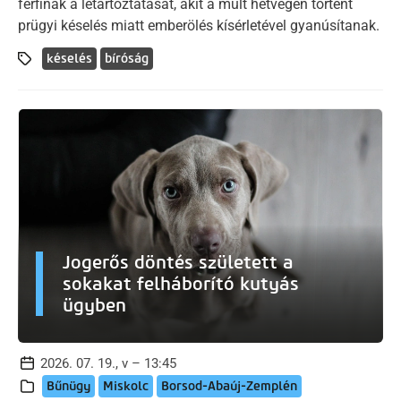
férfinak a letartóztatását, akit a múlt hétvégén történt
prügyi késelés miatt emberölés kísérletével gyanúsítanak.
késelés
bíróság
Jogerős döntés született a
sokakat felháborító kutyás
ügyben
2026. 07. 19., v – 13:45
Bűnügy
Miskolc
Borsod-Abaúj-Zemplén