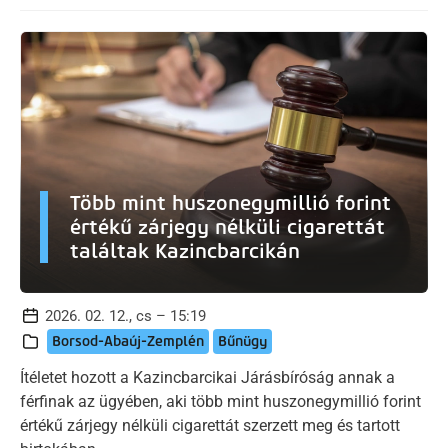
Több mint huszonegymillió forint
értékű zárjegy nélküli cigarettát
találtak Kazincbarcikán
2026. 02. 12., cs – 15:19
Borsod-Abaúj-Zemplén
Bűnügy
Ítéletet hozott a Kazincbarcikai Járásbíróság annak a
férfinak az ügyében, aki több mint huszonegymillió forint
értékű zárjegy nélküli cigarettát szerzett meg és tartott