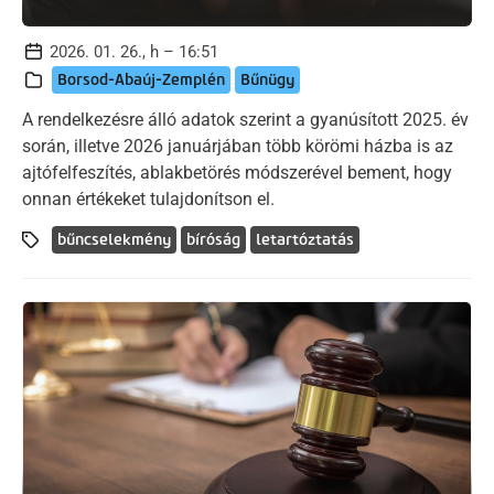
2026. 01. 26., h – 16:51
Borsod-Abaúj-Zemplén
Bűnügy
A rendelkezésre álló adatok szerint a gyanúsított 2025. év
során, illetve 2026 januárjában több körömi házba is az
ajtófelfeszítés, ablakbetörés módszerével bement, hogy
onnan értékeket tulajdonítson el.
bűncselekmény
bíróság
letartóztatás