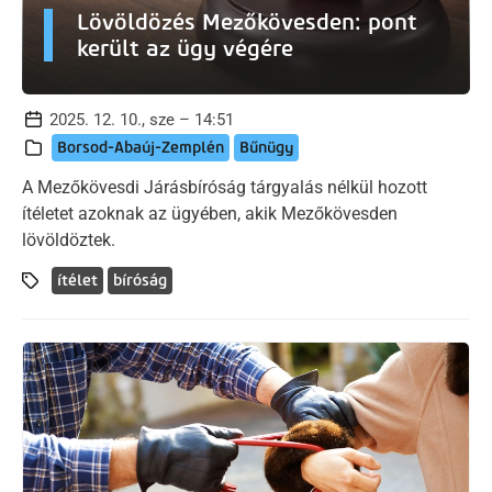
Lövöldözés Mezőkövesden: pont
került az ügy végére
2025. 12. 10., sze – 14:51
Borsod-Abaúj-Zemplén
Bűnügy
A Mezőkövesdi Járásbíróság tárgyalás nélkül hozott
ítéletet azoknak az ügyében, akik Mezőkövesden
lövöldöztek.
ítélet
bíróság