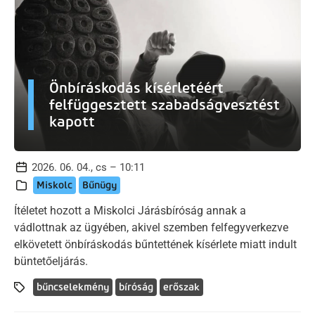
Önbíráskodás kísérletéért
felfüggesztett szabadságvesztést
kapott
2026. 06. 04., cs – 10:11
Miskolc
Bűnügy
Ítéletet hozott a Miskolci Járásbíróság annak a
vádlottnak az ügyében, akivel szemben felfegyverkezve
elkövetett önbíráskodás bűntettének kísérlete miatt indult
büntetőeljárás.
bűncselekmény
bíróság
erőszak