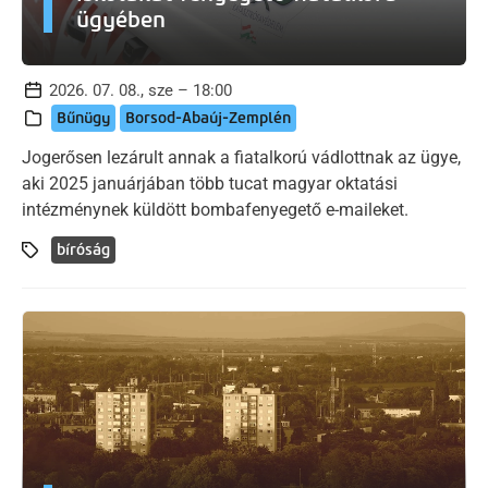
ügyében
2026. 07. 08., sze – 18:00
Bűnügy
Borsod-Abaúj-Zemplén
Jogerősen lezárult annak a fiatalkorú vádlottnak az ügye,
aki 2025 januárjában több tucat magyar oktatási
intézménynek küldött bombafenyegető e-maileket.
bíróság