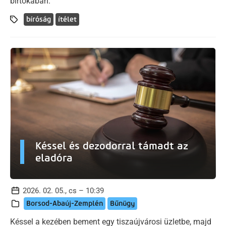
birtokában.
bíróság
ítélet
Késsel és dezodorral támadt az
eladóra
2026. 02. 05., cs – 10:39
Borsod-Abaúj-Zemplén
Bűnügy
Késsel a kezében bement egy tiszaújvárosi üzletbe, majd