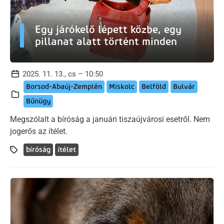
Egy járókelő lépett közbe, egy
pillanat alatt történt minden
2025. 11. 13., cs – 10:50
Borsod-Abaúj-Zemplén
Miskolc
Belföld
Bulvár
Bűnügy
Megszólalt a bíróság a januári tiszaújvárosi esetről. Nem
jogerős az ítélet.
bíróság
ítélet