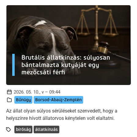
Brutális állatkínzás: súlyosan
bántalmazta kutyáját egy
mezőcsáti férfi
2026. 05. 10., v – 09:44
Bűnügy
Borsod-Abaúj-Zemplén
Az állat olyan súlyos sérüléseket szenvedett, hogy a
helyszínre hívott állatorvos kénytelen volt elaltatni.
bíróság
állatkínzás