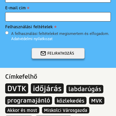
E-mail cím
Felhasználási feltételek
A felhasználási feltételeket megismertem és elfogadom.
Adatvédelmi nyilatkozat
FELIRATKOZÁS
Címkefelhő
DVTK
időjárás
labdarúgás
programajánló
közlekedés
MVK
Akkor és most
Miskolci Városgazda