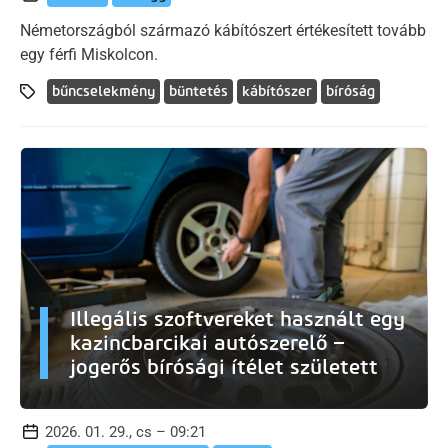
Németországból származó kábítószert értékesített tovább
egy férfi Miskolcon.
bűncselekmény
büntetés
kábítószer
bíróság
Illegális szoftvereket használt egy
kazincbarcikai autószerelő –
jogerős bírósági ítélet született
2026. 01. 29., cs – 09:21