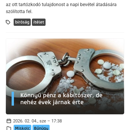
az ott tartózkodó tulajdonost a napi bevétel átadására
szólította fel.
bíróság
ítélet
Könnyű pénz a kábítószer, de
nehéz évek járnak érte
2026. 02. 04., sze – 17:38
Miskolc
Bűnügy