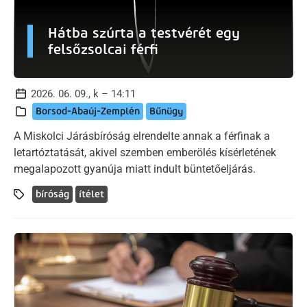
Hátba szúrta a testvérét egy
felsőzsolcai férfi
2026. 06. 09., k – 14:11
Borsod-Abaúj-Zemplén
Bűnügy
A Miskolci Járásbíróság elrendelte annak a férfinak a
letartóztatását, akivel szemben emberölés kísérletének
megalapozott gyanúja miatt indult büntetőeljárás.
bíróság
ítélet