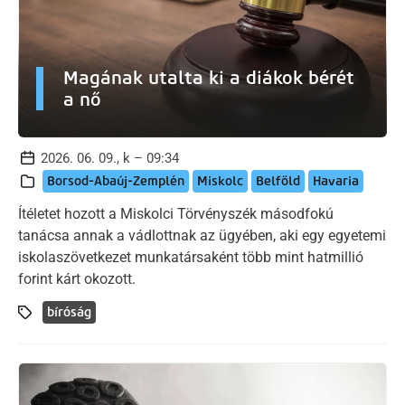
Magának utalta ki a diákok bérét
a nő
2026. 06. 09., k – 09:34
Borsod-Abaúj-Zemplén
Miskolc
Belföld
Havaria
Ítéletet hozott a Miskolci Törvényszék másodfokú
tanácsa annak a vádlottnak az ügyében, aki egy egyetemi
iskolaszövetkezet munkatársaként több mint hatmillió
forint kárt okozott.
bíróság