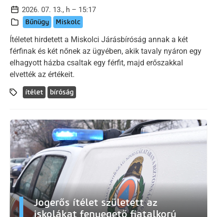
2026. 07. 13., h – 15:17
Bűnügy
Miskolc
Ítéletet hirdetett a Miskolci Járásbíróság annak a két
férfinak és két nőnek az ügyében, akik tavaly nyáron egy
elhagyott házba csaltak egy férfit, majd erőszakkal
elvették az értékeit.
ítélet
bíróság
Jogerős ítélet született az
iskolákat fenyegető fiatalkorú