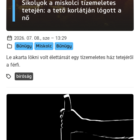
Sikolyok a miskolci tízemeletes
tetején: a tető korlátján lógott a
nő
2026. 07. 08., sze – 13:29
Bűnügy
Miskolc
Bűnügy
Le akarta lökni volt élettársát egy tízemeletes ház tetejéről
a férfi.
bíróság