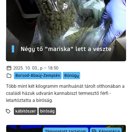
Négy tő "mariska" lett a veszte
2025. 10. 03., p – 18:50
Borsod-Abaúj-Zemplén
Bűnügy
Több mint két kilogramm marihuánát tárolt otthonában a
családi házuk udvarán kannabiszt termesztő férfi -
letartóztatta a bíróság.
kábítószer
bíróság
Képgaléria
Támogatott tartalom