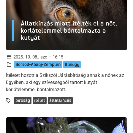
Állatkínzás miatt ítélték el a nőt,
korlátelemmel bántalmazta a
kutyát
2025. 10. 08., sze – 16:15
Borsod-Abaúj-Zemplén
Bűnügy
Ítéletet hozott a Szikszói Járásbíróság annak a nőnek az
ügyében, aki egy szívességből tartott kutyát
korlátelemmel bántalmazott.
bíróság
ítélet
állatkínzás