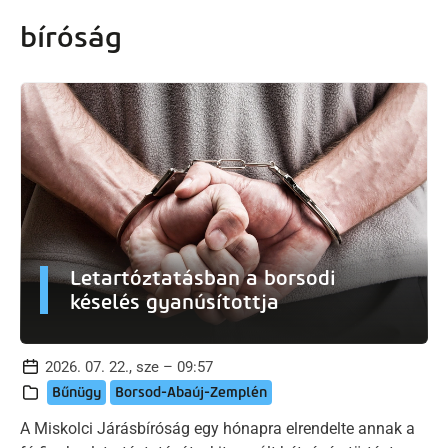
artalomra
bíróság
Letartóztatásban a borsodi
késelés gyanúsítottja
2026. 07. 22., sze – 09:57
Bűnügy
Borsod-Abaúj-Zemplén
A Miskolci Járásbíróság egy hónapra elrendelte annak a