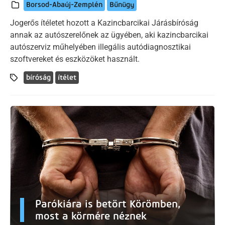
Borsod-Abaúj-Zemplén
Bűnügy
Jogerős ítéletet hozott a Kazincbarcikai Járásbíróság
annak az autószerelőnek az ügyében, aki kazincbarcikai
autószerviz műhelyében illegális autódiagnosztikai
szoftvereket és eszközöket használt.
bíróság
ítélet
Parókiára is betört Körömben,
most a körmére néznek