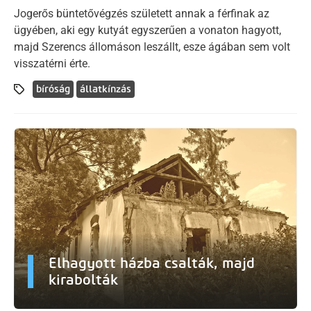
Jogerős büntetővégzés született annak a férfinak az
ügyében, aki egy kutyát egyszerűen a vonaton hagyott,
majd Szerencs állomáson leszállt, esze ágában sem volt
visszatérni érte.
bíróság
állatkínzás
Elhagyott házba csalták, majd
kirabolták