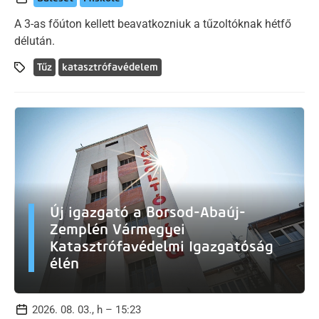
A 3-as főúton kellett beavatkozniuk a tűzoltóknak hétfő
délután.
Tűz
katasztrófavédelem
Új igazgató a Borsod-Abaúj-
Zemplén Vármegyei
Katasztrófavédelmi Igazgatóság
élén
2026. 08. 03., h – 15:23