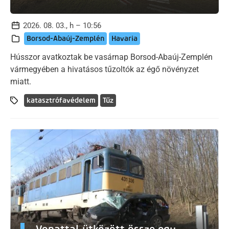
2026. 08. 03., h – 10:56
Borsod-Abaúj-Zemplén
Havaria
Hússzor avatkoztak be vasárnap Borsod-Abaúj-Zemplén
vármegyében a hivatásos tűzoltók az égő növényzet
miatt.
katasztrófavédelem
Tűz
Vonattal ütközött össze egy