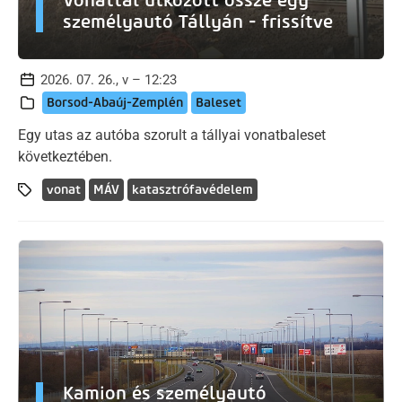
személyautó Tállyán - frissítve
2026. 07. 26., v – 12:23
Borsod-Abaúj-Zemplén
Baleset
Egy utas az autóba szorult a tállyai vonatbaleset
következtében.
vonat
MÁV
katasztrófavédelem
Kamion és személyautó