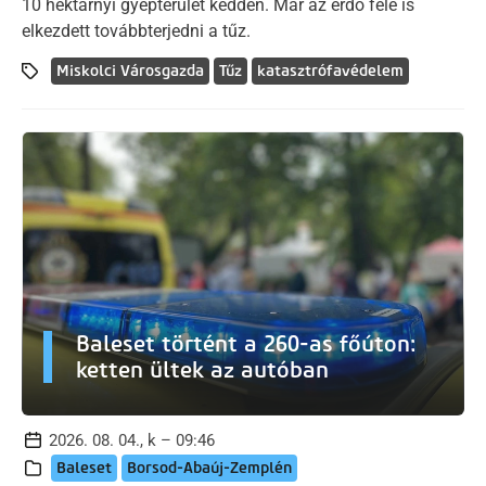
10 hektárnyi gyepterület kedden. Már az erdő felé is
elkezdett továbbterjedni a tűz.
Miskolci Városgazda
Tűz
katasztrófavédelem
Baleset történt a 260-as főúton:
ketten ültek az autóban
2026. 08. 04., k – 09:46
Baleset
Borsod-Abaúj-Zemplén