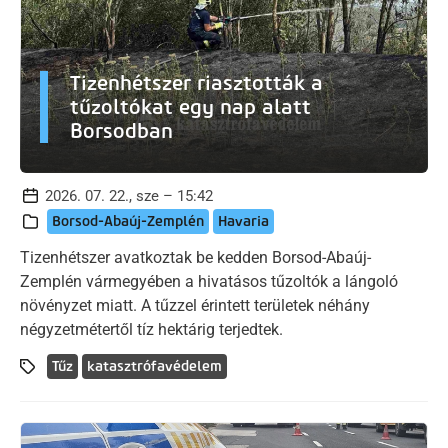
Tizenhétszer riasztották a
tűzoltókat egy nap alatt
Borsodban
2026. 07. 22., sze – 15:42
Borsod-Abaúj-Zemplén
Havaria
Tizenhétszer avatkoztak be kedden Borsod-Abaúj-
Zemplén vármegyében a hivatásos tűzoltók a lángoló
növényzet miatt. A tűzzel érintett területek néhány
négyzetmétertől tíz hektárig terjedtek.
Tűz
katasztrófavédelem