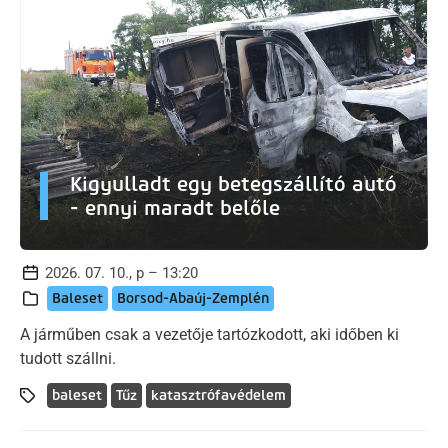
Kigyulladt egy betegszállító autó
- ennyi maradt belőle
2026. 07. 10., p – 13:20
Baleset
Borsod-Abaúj-Zemplén
A járműben csak a vezetője tartózkodott, aki időben ki
tudott szállni.
baleset
Tűz
katasztrófavédelem