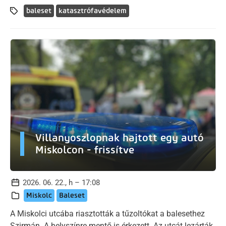
baleset
katasztrófavédelem
Villanyoszlopnak hajtott egy autó
Miskolcon - frissítve
2026. 06. 22., h – 17:08
Miskolc
Baleset
A Miskolci utcába riasztották a tűzoltókat a balesethez
Szirmán. A helyszínre mentő is érkezett. Az utcát lezárták,