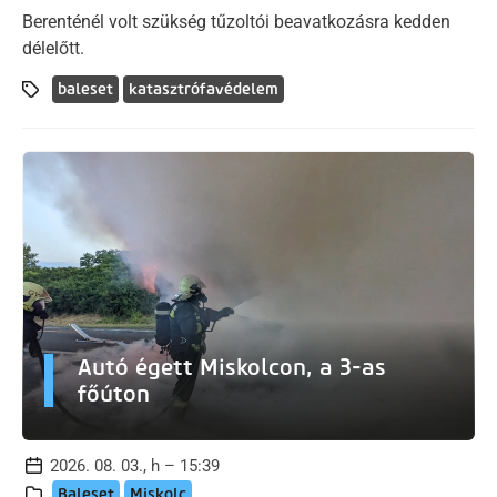
Berenténél volt szükség tűzoltói beavatkozásra kedden
délelőtt.
baleset
katasztrófavédelem
Autó égett Miskolcon, a 3-as
főúton
2026. 08. 03., h – 15:39
Baleset
Miskolc