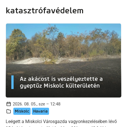
artalomra
katasztrófavédelem
Az akácost is veszélyeztette a
gyeptűz Miskolc külterületén
2026. 08. 05., sze – 12:48
Miskolc
Havaria
Leégett a Miskolci Városgazda vagyonkezelésében lévő