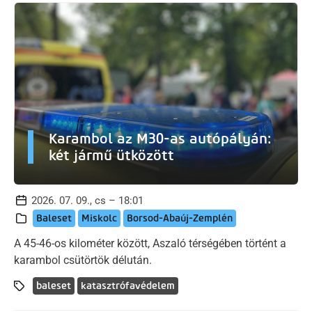
Karambol az M30-as autópályán:
két jármű ütközött
2026. 07. 09., cs – 18:01
Baleset
Miskolc
Borsod-Abaúj-Zemplén
A 45-46-os kilométer között, Aszaló térségében történt a
karambol csütörtök délután.
baleset
katasztrófavédelem