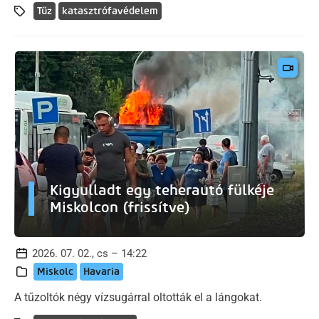
Tűz
katasztrófavédelem
Kigyulladt egy teherautó fülkéje
Miskolcon (frissítve)
2026. 07. 02., cs – 14:22
Miskolc
Havaria
A tűzoltók négy vízsugárral oltották el a lángokat.