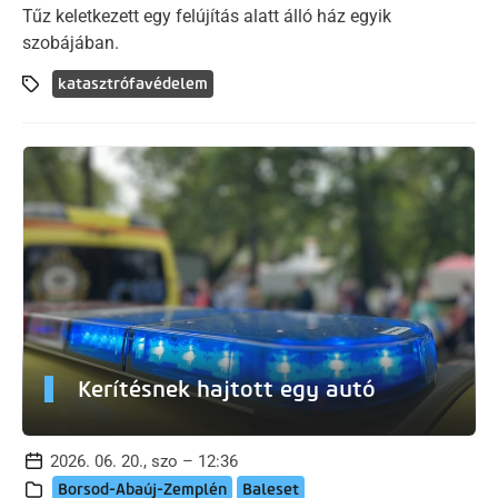
Tűz keletkezett egy felújítás alatt álló ház egyik
szobájában.
katasztrófavédelem
Kerítésnek hajtott egy autó
2026. 06. 20., szo – 12:36
Borsod-Abaúj-Zemplén
Baleset