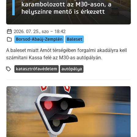
karambolozott az M30-ason, a
helyszínre mentő is érkezett
2026. 07. 25., szo – 18:42
Borsod-Abaúj-Zemplén
Baleset
A baleset miatt Arnót térségében forgalmi akadályra kell
számítani Kassa felé az M30-as autópályán.
katasztrófavédelem
autópálya