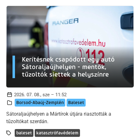
Kerítésnek csapódott egy autó
Sátoraljaújhelyen - mentők,
tűzoltók siettek a helyszínre
2026. 07. 08., sze – 11:52
Borsod-Abaúj-Zemplén
Baleset
Sátoraljaújhelyen a Mártírok útjára riasztották a
tűzoltókat szerdán.
baleset
katasztrófavédelem