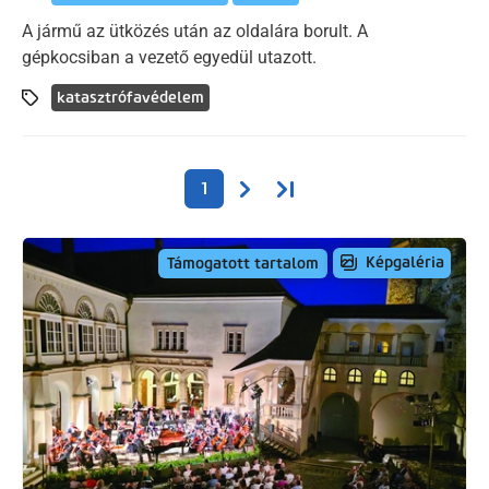
A jármű az ütközés után az oldalára borult. A
gépkocsiban a vezető egyedül utazott.
katasztrófavédelem
Oldalszámozás
Következő oldal
Utolsó oldal
1
Képgaléria
Támogatott tartalom