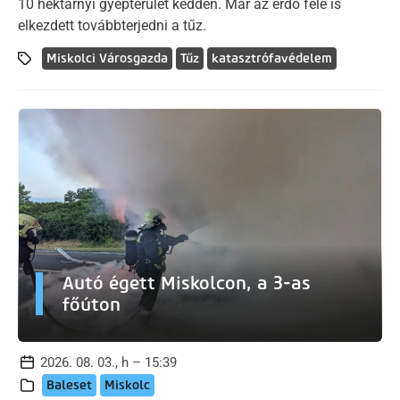
10 hektárnyi gyepterület kedden. Már az erdő felé is
elkezdett továbbterjedni a tűz.
Miskolci Városgazda
Tűz
katasztrófavédelem
Autó égett Miskolcon, a 3-as
főúton
2026. 08. 03., h – 15:39
Baleset
Miskolc