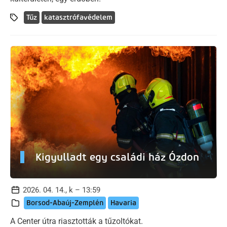
Tűz
katasztrófavédelem
Kigyulladt egy családi ház Ózdon
2026. 04. 14., k – 13:59
Borsod-Abaúj-Zemplén
Havaria
A Center útra riasztották a tűzoltókat.