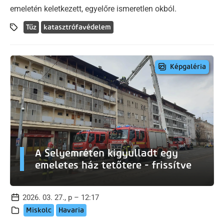
emeletén keletkezett, egyelőre ismeretlen okból.
Tűz
katasztrófavédelem
Képgaléria
A Selyemréten kigyulladt egy
emeletes ház tetőtere - frissítve
2026. 03. 27., p – 12:17
Miskolc
Havaria