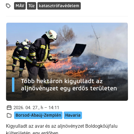
MÁV
Tűz
katasztrófavédelem
Több hektáron kigyulladt az
aljnövényzet egy erdős területen
2026. 04. 27., h – 14:11
Borsod-Abaúj-Zemplén
Havaria
Kigyulladt az avar és az aljnövényzet Boldogkőújfalu
külterületén, egy erdőben.