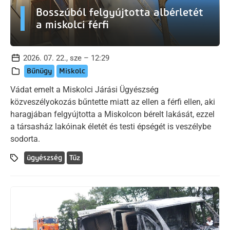
Bosszúból felgyújtotta albérletét
a miskolci férfi
2026. 07. 22., sze – 12:29
Bűnügy
Miskolc
Vádat emelt a Miskolci Járási Ügyészség
közveszélyokozás bűntette miatt az ellen a férfi ellen, aki
haragjában felgyújtotta a Miskolcon bérelt lakását, ezzel
a társasház lakóinak életét és testi épségét is veszélybe
sodorta.
ügyészség
Tűz