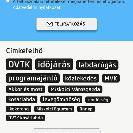
A felhasználási feltételeket megismertem és elfogadom.
Adatvédelmi nyilatkozat
FELIRATKOZÁS
Címkefelhő
DVTK
időjárás
labdarúgás
programajánló
közlekedés
MVK
Akkor és most
Miskolci Városgazda
kosárlabda
levegőminőség
rendőrség
jégkorong
Miskolci Egyetem
ünnep
DVTK kosárlabda