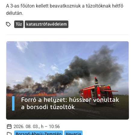
A 3-as főúton kellett beavatkozniuk a tűzoltóknak hétfő
délután.
Tűz
katasztrófavédelem
Forró a helyzet: hússzor vonultak
a borsodi tűzoltók
2026. 08. 03., h – 10:56
Borsod-Abaúj-Zemplén
Havaria