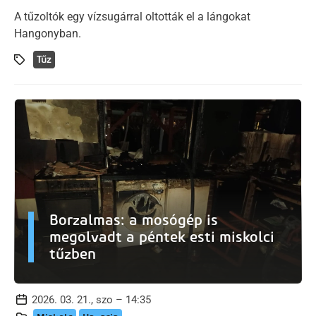
A tűzoltók egy vízsugárral oltották el a lángokat
Hangonyban.
Tűz
Borzalmas: a mosógép is
megolvadt a péntek esti miskolci
tűzben
2026. 03. 21., szo – 14:35