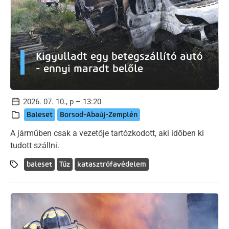
Kigyulladt egy betegszállító autó
- ennyi maradt belőle
2026. 07. 10., p – 13:20
Baleset
Borsod-Abaúj-Zemplén
A járműben csak a vezetője tartózkodott, aki időben ki
tudott szállni.
baleset
Tűz
katasztrófavédelem