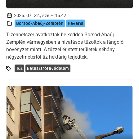
2026. 07. 22., sze – 15:42
Borsod-Abaúj-Zemplén
Havaria
Tizenhétszer avatkoztak be kedden Borsod-Abaúj-
Zemplén vármegyében a hivatásos tűzoltók a lángoló
növényzet miatt. A tűzzel érintett területek néhány
négyzetmétertől tíz hektárig terjedtek.
Tűz
katasztrófavédelem