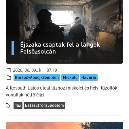
Éjszaka csaptak fel a lángok
Felsőzsolcán
2026. 06. 09., k – 07:19
Borsod-Abaúj-Zemplén
Miskolc
Havaria
A Kossuth Lajos utcai tűzhöz miskolci és helyi tűzoltók
vonultak hétfő éjjel.
Tűz
katasztrófavédelem