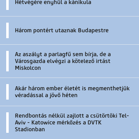
Hétvégére enyhül a kánikula
Három pontért utaznak Budapestre
Az aszályt a parlagfű sem bírja, de a
Városgazda elvégzi a kötelező irtást
Miskolcon
Akár három ember életét is megmenthetjük
véradással a jövő héten
Rendbontás nélkül zajlott a csütörtöki Tel-
Aviv - Katowice mérkőzés a DVTK
Stadionban