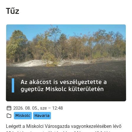
artalomra
Tűz
Az akácost is veszélyeztette a
gyeptűz Miskolc külterületén
2026. 08. 05., sze – 12:48
Miskolc
Havaria
Leégett a Miskolci Városgazda vagyonkezelésében lévő