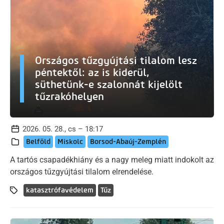
Országos tűzgyújtási tilalom lesz
péntektől: az is kiderül,
süthetünk-e szalonnát kijelölt
tűzrakóhelyen
2026. 05. 28., cs – 18:17
Belföld
Miskolc
Borsod-Abaúj-Zemplén
A tartós csapadékhiány és a nagy meleg miatt indokolt az
országos tűzgyújtási tilalom elrendelése.
katasztrófavédelem
Tűz