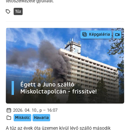
tetőszerkezete gyulladt.
Tűz
Képgaléria
Égett a Juno szálló
Miskolctapolcán - frissítve!
2026. 04. 10., p – 16:07
Miskolc
Havaria
A tűz az évek óta üzemen kívül lévő szálló második