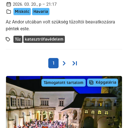
2026. 03. 20., p – 21:17
Miskolc
Havaria
Az Andor utcában volt szükség tűzoltói beavatkozásra
péntek este.
Tűz
katasztrófavédelem
Oldalszámozás
Következő oldal
Utolsó oldal
1
Képgaléria
Támogatott tartalom