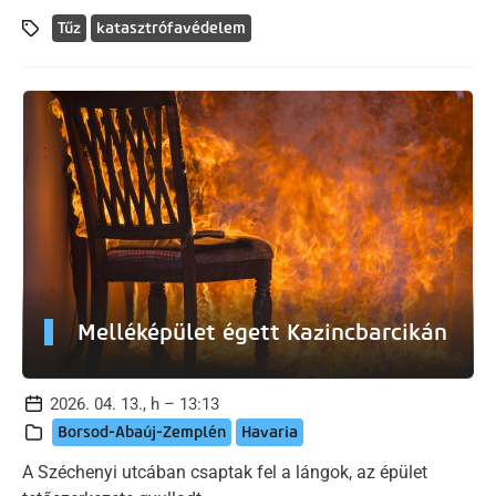
Tűz
katasztrófavédelem
Melléképület égett Kazincbarcikán
2026. 04. 13., h – 13:13
Borsod-Abaúj-Zemplén
Havaria
A Széchenyi utcában csaptak fel a lángok, az épület