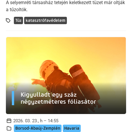
A selyemréti társasház tetején keletkezett tüzet már oltják
a tűzoltók.
Tűz
katasztrófavédelem
Kigyulladt egy száz
négyzetméteres fóliasátor
2026. 03. 23., h – 14:55
Borsod-Abaúj-Zemplén
Havaria