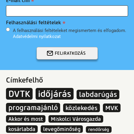
E-mail cím
Felhasználási feltételek
A felhasználási feltételeket megismertem és elfogadom.
Adatvédelmi nyilatkozat
FELIRATKOZÁS
Címkefelhő
DVTK
időjárás
labdarúgás
programajánló
közlekedés
MVK
Akkor és most
Miskolci Városgazda
kosárlabda
levegőminőség
rendőrség