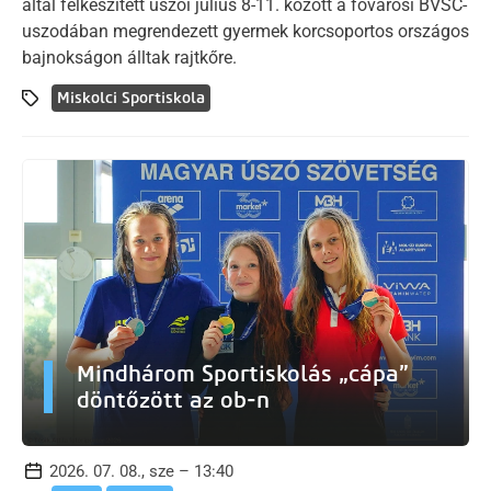
által felkészített úszói július 8-11. között a fővárosi BVSC-
uszodában megrendezett gyermek korcsoportos országos
bajnokságon álltak rajtkőre.
Miskolci Sportiskola
Mindhárom Sportiskolás „cápa”
döntőzött az ob-n
2026. 07. 08., sze – 13:40