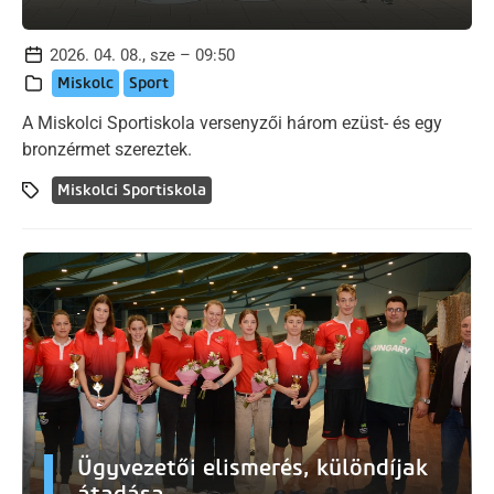
2026. 04. 08., sze – 09:50
Miskolc
Sport
A Miskolci Sportiskola versenyzői három ezüst- és egy
bronzérmet szereztek.
Miskolci Sportiskola
Ügyvezetői elismerés, különdíjak
átadása