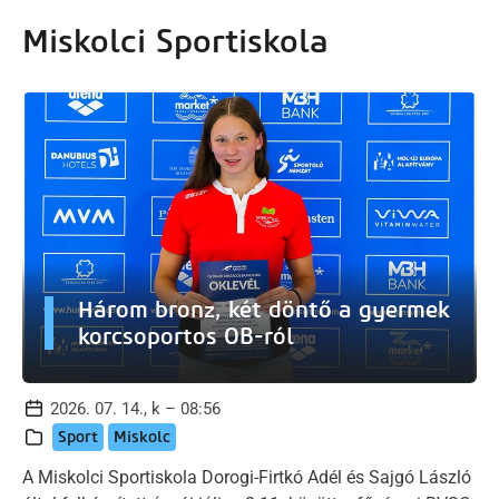
artalomra
Miskolci Sportiskola
Három bronz, két döntő a gyermek
korcsoportos OB-ról
2026. 07. 14., k – 08:56
Sport
Miskolc
A Miskolci Sportiskola Dorogi-Firtkó Adél és Sajgó László