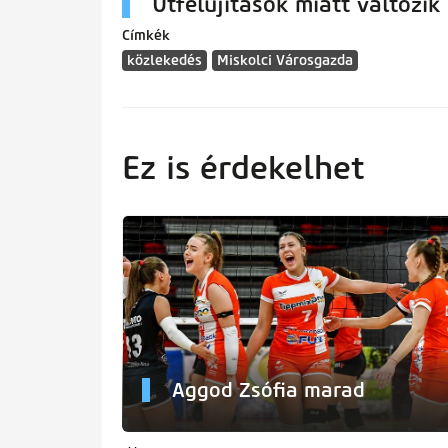
Útfelújítások miatt változik
Címkék
közlekedés
Miskolci Városgazda
Ez is érdekelhet
Aggod Zsófia marad