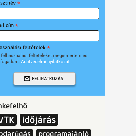
esztnév
il cím
asználási feltételek
 felhasználási feltételeket megismertem és
lfogadom.
Adatvédelmi nyilatkozat
FELIRATKOZÁS
mkefelhő
VTK
időjárás
bdarúgás
programajánló