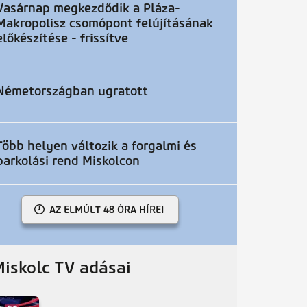
Vasárnap megkezdődik a Pláza-
Makropolisz csomópont felújításának
előkészítése - frissítve
Németországban ugratott
Több helyen változik a forgalmi és
parkolási rend Miskolcon
AZ ELMÚLT 48 ÓRA HÍREI
Miskolc TV adásai