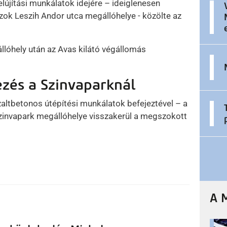
lújítási munkálatok idejére – ideiglenesen
ok Leszih Andor utca megállóhelye - közölte az
állóhely után az Avas kilátó végállomás
zés a Szinvaparknál
altbetonos útépítési munkálatok befejeztével – a
zinvapark megállóhelye visszakerül a megszokott
A 