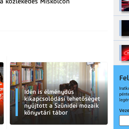
 a közlekedés Miskolcon
Fe
Iratk
Idén is élménydús
pént
kikapcsolódási lehetőséget
legér
nyújtott a Szünidei mozaik
Vez
könyvtári tábor