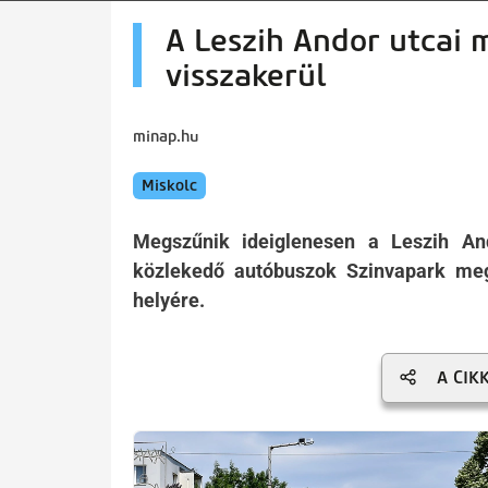
artalomra
A Leszih Andor utcai 
visszakerül
minap.hu
Miskolc
Megszűnik ideiglenesen a Leszih An
közlekedő autóbuszok Szinvapark meg
helyére.
A CIK
Kép