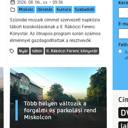
2026. 08. 06., cs – 09:56
Ker
Miskolc
Oktatás
Kultúra
Szabadidő
Szünidei mozaik címmel szervezett napközis
E-ma
tábort kisiskolásoknak a II. Rákóczi Ferenc
Könyvtár. Az ötnapos program során számos
élménnyel gazdagodhattak a résztvevők.
Felh
Nyár
tábor
II. Rákóczi Ferenc könyvtár
A
e
Cí
Több helyen változik a
forgalmi és parkolási rend
D
Miskolcon
la