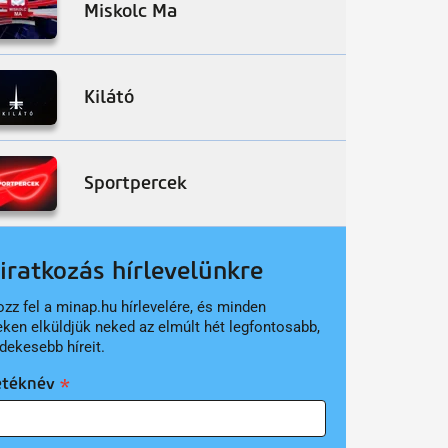
Miskolc Ma
Kilátó
Sportpercek
liratkozás hírlevelünkre
ozz fel a minap.hu hírlevelére, és minden
eken elküldjük neked az elmúlt hét legfontosabb,
dekesebb híreit.
etéknév