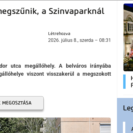
megszűnik, a Szinvaparknál
Létrehozva
2026. július 8., szerda – 08:31
dor utca megállóhely. A belváros irányába
állóhelye viszont visszakerül a megszokott
K MEGOSZTÁSA
Le