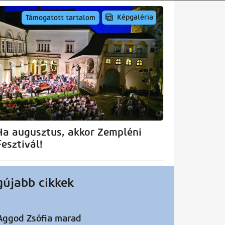
Képgaléria
Támogatott tartalom
Ha augusztus, akkor Zempléni
Fesztivál!
gújabb cikkek
Aggod Zsófia marad