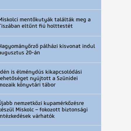
Miskolci mentőkutyák találták meg a
Tiszában eltűnt fiú holttestét
Hagyományőrző pálházi kisvonat indul
augusztus 20-án
Idén is élménydús kikapcsolódási
lehetőséget nyújtott a Szünidei
mozaik könyvtári tábor
Újabb nemzetközi kupamérkőzésre
készül Miskolc – fokozott biztonsági
intézkedések várhatók