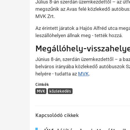
Július 8-án szerdán üzemkezdettől – az útfe
megszűnik az Avas felé közlekedő autóbusz
MVK Zrt.
Az érintett járatok a Hajós Alfréd utca meg
leszállóhelyen állnak meg - tették hozzá.
Megállóhely-visszahelye
Június 8-án, szerdán üzemkezdettől – a baz
belváros irányába közlekedő autóbuszok S
helyére - tudatta az
MVK
.
Címkék
MVK
közlekedés
Kapcsolódó cikkek