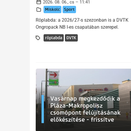
2026. 08. 06., cs – 11:41
Miskolc
Sport
Röplabda: a 2026/27-s szezonban is a DVTK
Ongropack NB I-es csapatában szerepel.
röplabda
DVTK
Vasárnap megkezdődik a
Pláza-Makropolisz
csomópont felújításának
előkészítése - frissítve